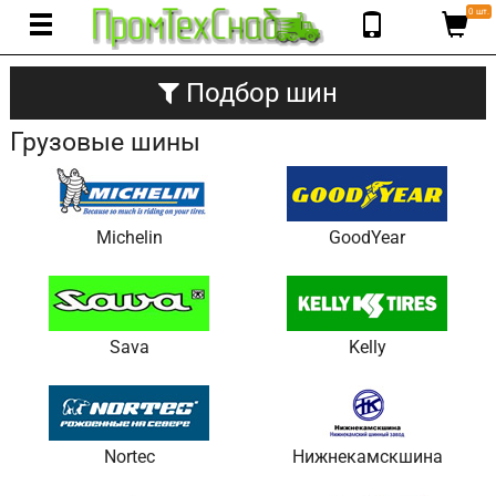
0 шт.
Подбор шин
Грузовые шины
Michelin
GoodYear
Sava
Kelly
Nortec
Нижнекамскшина