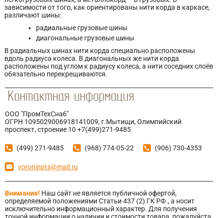
зависимости от того, как ориентированы нити корда в каркасе,
различают шины:
радиальные грузовые шины
диагональные грузовые шины
В радиальных шинах нити корда специально расположены
вдоль радиуса колеса. В диагональных же нити корда
расположены под углом к радиусу колеса, а нити соседних слоёв
обязательно перекрещиваются.
ООО "ПромТехСнаб"
ОГРН 1095029006918141009, г.Мытищи, Олимпийский
проспект, строение 10 +7(499)271-9485
(499) 271-9485
(968) 774-05-22
(906) 730-4353
voroninpts@mail.ru
Внимание!
Наш сайт не является публичной офертой,
определяемой положениями Статьи 437 (2) ГК РФ., а носит
исключительно информационный характер. Для получения
точной информации о наличии и стоимости товара, пожалуйста,