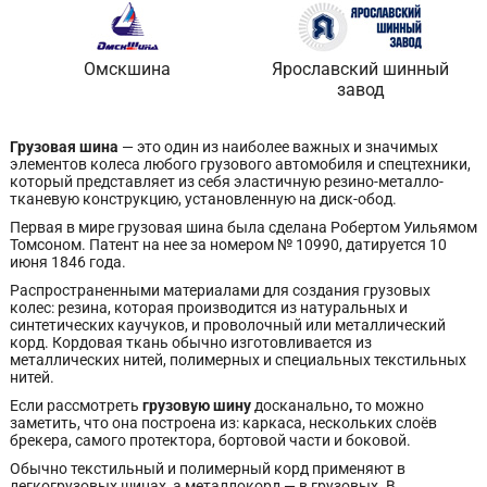
Омскшина
Ярославский шинный
завод
Грузовая шина
— это один из наиболее важных и значимых
элементов колеса любого грузового автомобиля и спецтехники,
который представляет из себя эластичную резино-металло-
тканевую конструкцию, установленную на диск-обод.
Первая в мире грузовая шина была сделана Робертом Уильямом
Томсоном. Патент на нее за номером № 10990, датируется 10
июня 1846 года.
Распространенными материалами для создания грузовых
колес: резина, которая производится из натуральных и
синтетических каучуков, и проволочный или металлический
корд. Кордовая ткань обычно изготовливается из
металлических нитей, полимерных и специальных текстильных
нитей.
Если рассмотреть
грузовую шину
досканально
,
то можно
заметить, что она построена из: каркаса, нескольких слоёв
брекера, самого протектора, бортовой части и боковой.
Обычно текстильный и полимерный корд применяют в
легкогрузовых шинах, а металлокорд — в грузовых. В