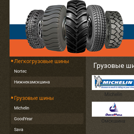
Легкогрузовые шины
Грузовые ш
Nortec
Нижнекамскшина
Michelin
Грузовые шины
Michelin
GoodYear
Омскшина
Sava