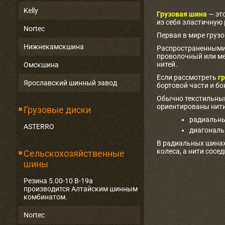
Kelly
Грузовая шина
— эт
из себя эластичную
Nortec
Первая в мире груз
Нижнекамскшина
Распространенными 
проволочный или ме
нитей.
Омскшина
Если рассмотреть
гр
Ярославский шинный завод
бортовой части и бо
Обычно текстильный
ориентированы нити
Грузовые диски
радиальны
ASTERRO
диагональ
В радиальных шинах
колеса, а нити сосе
Сельскохозяйственные
шины
Резина 5.00-10 В-19а
производится Алтайским шинным
комбинатом.
Nortec