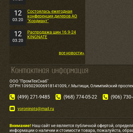
12
Состоялась ежегодная
конференция дилеров АО
03.20
"Кордиант"
12
Распродажа шин 16.9-24
KINGNATE
03.20
все новости»
ООО "ПромТехСнаб"
ОГРН 1095029006918141009, г.Мытищи, Олимпийский проспект
(499) 271-9485
(968) 774-05-22
(906) 730
voroninpts@mail.ru
Внимание!
Наш сайт не является публичной офертой, определ
информации о наличии и стоимости товара, пожалуйста, обр