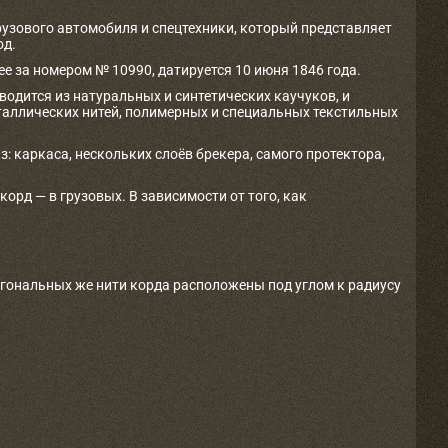
рузового автомобиля и спецтехники, который представляет
од.
е за номером № 10990, датируется 10 июня 1846 года.
одится из натуральных и синтетических каучуков, и
таллических нитей, полимерных и специальных текстильных
з: каркаса, нескольких слоёв брекера, самого протектора,
рд — в грузовых. В зависимости от того, как
агональных же нити корда расположены под углом к радиусу