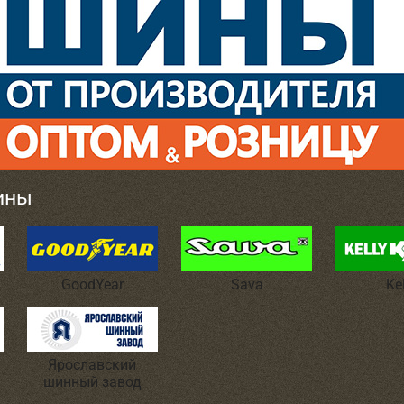
ины
GoodYear
Sava
Ke
Ярославский
шинный завод