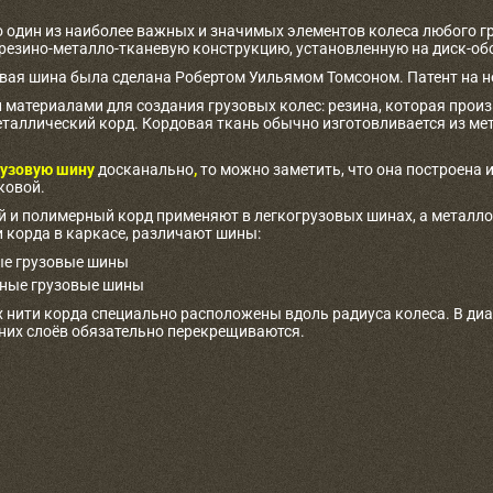
о один из наиболее важных и значимых элементов колеса любого г
 резино-металло-тканевую конструкцию, установленную на диск-об
овая шина была сделана Робертом Уильямом Томсоном. Патент на не
материалами для создания грузовых колес: резина, которая произв
таллический корд. Кордовая ткань обычно изготовливается из ме
узовую шину
досканально
,
то можно заметить, что она построена и
ковой.
 и полимерный корд применяют в легкогрузовых шинах, а металлоко
 корда в каркасе, различают шины:
е грузовые шины
ные грузовые шины
 нити корда специально расположены вдоль радиуса колеса. В ди
дних слоёв обязательно перекрещиваются.