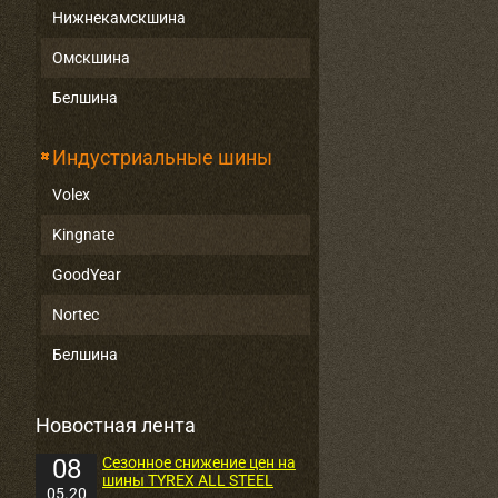
Нижнекамскшина
Омскшина
Белшина
Индустриальные шины
Volex
Kingnate
GoodYear
Nortec
Белшина
Новостная лента
08
Сезонное снижение цен на
шины TYREX ALL STEEL
05.20