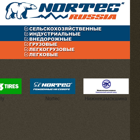
lly
Nortec
Нижнекамскшина