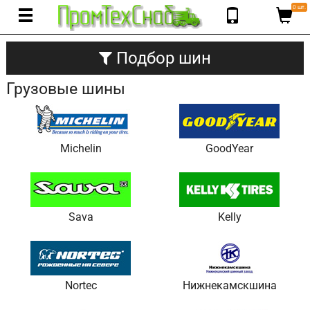
0 шт.
Подбор шин
Грузовые шины
Michelin
GoodYear
Sava
Kelly
Nortec
Нижнекамскшина