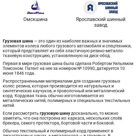
Омскшина
Ярославский шинный
завод
Грузовая шина
— это один из наиболее важных и значимых
элементов колеса любого грузового автомобиля и спецтехники,
который представляет из себя эластичную резино-металло-
тканевую конструкцию, установленную на диск-обод.
Первая в мире грузовая шина была сделана Робертом Уильямом
Томсоном. Патент на нее за номером № 10990, датируется 10
июня 1846 года.
Распространенными материалами для создания грузовых
колес: резина, которая производится из натуральных и
синтетических каучуков, и проволочный или металлический
корд. Кордовая ткань обычно изготовливается из
металлических нитей, полимерных и специальных текстильных
нитей.
Если рассмотреть
грузовую шину
досканально
,
то можно
заметить, что она построена из: каркаса, нескольких слоёв
брекера, самого протектора, бортовой части и боковой.
Обычно текстильный и полимерный корд применяют в
легкогрузовых шинах, а металлокорд — в грузовых. В