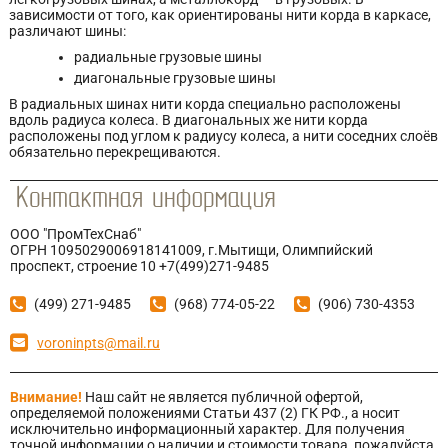
зависимости от того, как ориентированы нити корда в каркасе,
различают шины:
радиальные грузовые шины
диагональные грузовые шины
В радиальных шинах нити корда специально расположены
вдоль радиуса колеса. В диагональных же нити корда
расположены под углом к радиусу колеса, а нити соседних слоёв
обязательно перекрещиваются.
ООО "ПромТехСнаб"
ОГРН 1095029006918141009, г.Мытищи, Олимпийский
проспект, строение 10 +7(499)271-9485
(499) 271-9485
(968) 774-05-22
(906) 730-4353
voroninpts@mail.ru
Внимание!
Наш сайт не является публичной офертой,
определяемой положениями Статьи 437 (2) ГК РФ., а носит
исключительно информационный характер. Для получения
точной информации о наличии и стоимости товара, пожалуйста,