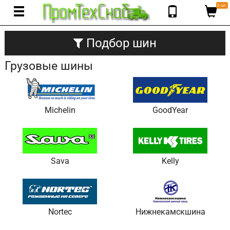
0 шт.
Подбор шин
Грузовые шины
Michelin
GoodYear
Sava
Kelly
Nortec
Нижнекамскшина