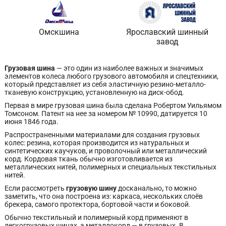
Омскшина
Ярославский шинный
завод
Грузовая шина
— это один из наиболее важных и значимых
элементов колеса любого грузового автомобиля и спецтехники,
который представляет из себя эластичную резино-металло-
тканевую конструкцию, установленную на диск-обод.
Первая в мире грузовая шина была сделана Робертом Уильямом
Томсоном. Патент на нее за номером № 10990, датируется 10
июня 1846 года.
Распространенными материалами для создания грузовых
колес: резина, которая производится из натуральных и
синтетических каучуков, и проволочный или металлический
корд. Кордовая ткань обычно изготовливается из
металлических нитей, полимерных и специальных текстильных
нитей.
Если рассмотреть
грузовую шину
досканально
,
то можно
заметить, что она построена из: каркаса, нескольких слоёв
брекера, самого протектора, бортовой части и боковой.
Обычно текстильный и полимерный корд применяют в
легкогрузовых шинах, а металлокорд — в грузовых. В