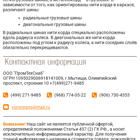
зависимости от того, как ориентированы нити корда в каркасе,
различают шины:
радиальные грузовые шины
диагональные грузовые шины
В радиальных шинах нити корда специально расположены
вдоль радиуса колеса. В диагональных же нити корда
расположены под углом к радиусу колеса, а нити соседних слоёв
обязательно перекрещиваются.
ООО "ПромТехСнаб"
ОГРН 1095029006918141009, г.Мытищи, Олимпийский
проспект, строение 10 +7(499)271-9485
(499) 271-9485
(968) 774-05-22
(906) 730-4353
voroninpts@mail.ru
Внимание!
Наш сайт не является публичной офертой,
определяемой положениями Статьи 437 (2) ГК РФ., а носит
исключительно информационный характер. Для получения
точной информации о наличии и стоимости товара, пожалуйста,