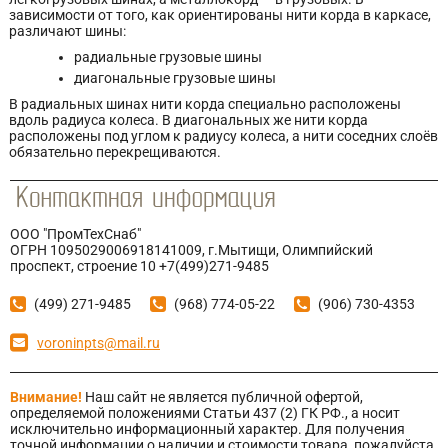
зависимости от того, как ориентированы нити корда в каркасе,
различают шины:
радиальные грузовые шины
диагональные грузовые шины
В радиальных шинах нити корда специально расположены
вдоль радиуса колеса. В диагональных же нити корда
расположены под углом к радиусу колеса, а нити соседних слоёв
обязательно перекрещиваются.
ООО "ПромТехСнаб"
ОГРН 1095029006918141009, г.Мытищи, Олимпийский
проспект, строение 10 +7(499)271-9485
(499) 271-9485
(968) 774-05-22
(906) 730-4353
voroninpts@mail.ru
Внимание!
Наш сайт не является публичной офертой,
определяемой положениями Статьи 437 (2) ГК РФ., а носит
исключительно информационный характер. Для получения
точной информации о наличии и стоимости товара, пожалуйста,