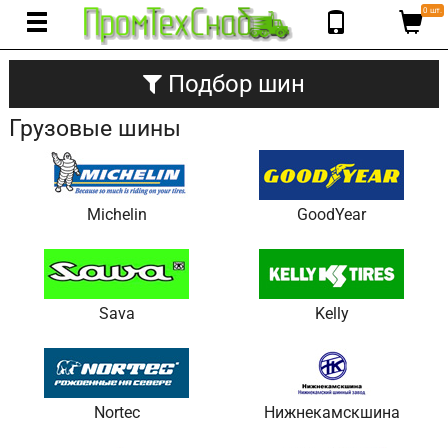
0 шт.
Подбор шин
Грузовые шины
Michelin
GoodYear
Sava
Kelly
Nortec
Нижнекамскшина