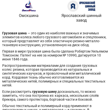
Омскшина
Ярославский шинный
завод
Грузовая шина
— это один из наиболее важных и значимых
элементов колеса любого грузового автомобиля и спецтехники,
который представляет из себя эластичную резино-металло-
тканевую конструкцию, установленную на диск-обод.
Первая в мире грузовая шина была сделана Робертом Уильямом
Томсоном. Патент на нее за номером № 10990, датируется 10
июня 1846 года.
Распространенными материалами для создания грузовых
колес: резина, которая производится из натуральных и
синтетических каучуков, и проволочный или металлический
корд. Кордовая ткань обычно изготовливается из
металлических нитей, полимерных и специальных текстильных
нитей.
Если рассмотреть
грузовую шину
досканально
,
то можно
заметить, что она построена из: каркаса, нескольких слоёв
брекера, самого протектора, бортовой части и боковой.
Обычно текстильный и полимерный корд применяют в
легкогрузовых шинах, а металлокорд — в грузовых. В