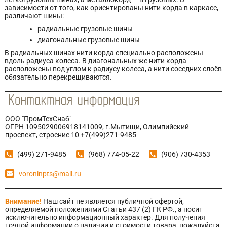
зависимости от того, как ориентированы нити корда в каркасе,
различают шины:
радиальные грузовые шины
диагональные грузовые шины
В радиальных шинах нити корда специально расположены
вдоль радиуса колеса. В диагональных же нити корда
расположены под углом к радиусу колеса, а нити соседних слоёв
обязательно перекрещиваются.
ООО "ПромТехСнаб"
ОГРН 1095029006918141009, г.Мытищи, Олимпийский
проспект, строение 10 +7(499)271-9485
(499) 271-9485
(968) 774-05-22
(906) 730-4353
voroninpts@mail.ru
Внимание!
Наш сайт не является публичной офертой,
определяемой положениями Статьи 437 (2) ГК РФ., а носит
исключительно информационный характер. Для получения
точной информации о наличии и стоимости товара, пожалуйста,