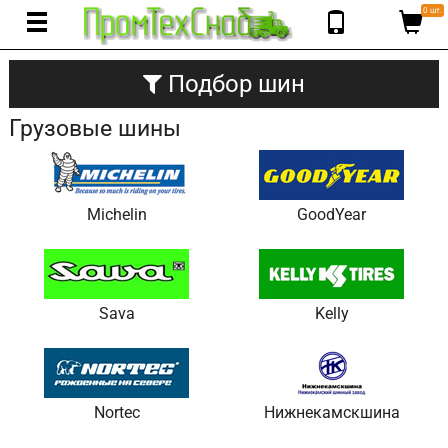
0 шт.
Подбор шин
Грузовые шины
Michelin
GoodYear
Sava
Kelly
Nortec
Нижнекамскшина