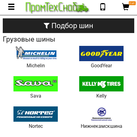
0 шт.
Подбор шин
Грузовые шины
Michelin
GoodYear
Sava
Kelly
Nortec
Нижнекамскшина