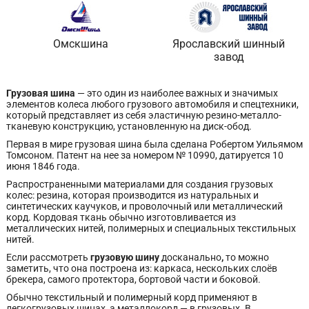
Омскшина
Ярославский шинный
завод
Грузовая шина
— это один из наиболее важных и значимых
элементов колеса любого грузового автомобиля и спецтехники,
который представляет из себя эластичную резино-металло-
тканевую конструкцию, установленную на диск-обод.
Первая в мире грузовая шина была сделана Робертом Уильямом
Томсоном. Патент на нее за номером № 10990, датируется 10
июня 1846 года.
Распространенными материалами для создания грузовых
колес: резина, которая производится из натуральных и
синтетических каучуков, и проволочный или металлический
корд. Кордовая ткань обычно изготовливается из
металлических нитей, полимерных и специальных текстильных
нитей.
Если рассмотреть
грузовую шину
досканально
,
то можно
заметить, что она построена из: каркаса, нескольких слоёв
брекера, самого протектора, бортовой части и боковой.
Обычно текстильный и полимерный корд применяют в
легкогрузовых шинах, а металлокорд — в грузовых. В