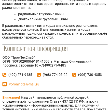
зависимости от того, как ориентированы нити корда в каркасе,
различают шины:
радиальные грузовые шины
диагональные грузовые шины
В радиальных шинах нити корда специально расположены
вдоль радиуса колеса. В диагональных же нити корда
расположены под углом к радиусу колеса, а нити соседних слоёв
обязательно перекрещиваются.
ООО "ПромТехСнаб"
ОГРН 1095029006918141009, г.Мытищи, Олимпийский
проспект, строение 10 +7(499)271-9485
(499) 271-9485
(968) 774-05-22
(906) 730-4353
voroninpts@mail.ru
Внимание!
Наш сайт не является публичной офертой,
определяемой положениями Статьи 437 (2) ГК РФ., а носит
исключительно информационный характер. Для получения
точной информации о наличии и стоимости товара, пожалуйста,