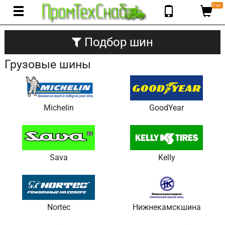
0 шт.
Подбор шин
Грузовые шины
Michelin
GoodYear
Sava
Kelly
Nortec
Нижнекамскшина