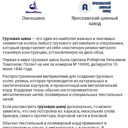
Омскшина
Ярославский шинный
завод
Грузовая шина
— это один из наиболее важных и значимых
элементов колеса любого грузового автомобиля и спецтехники,
который представляет из себя эластичную резино-металло-
тканевую конструкцию, установленную на диск-обод.
Первая в мире грузовая шина была сделана Робертом Уильямом
Томсоном. Патент на нее за номером № 10990, датируется 10
июня 1846 года.
Распространенными материалами для создания грузовых
колес: резина, которая производится из натуральных и
синтетических каучуков, и проволочный или металлический
корд. Кордовая ткань обычно изготовливается из
металлических нитей, полимерных и специальных текстильных
нитей.
Если рассмотреть
грузовую шину
досканально
,
то можно
заметить, что она построена из: каркаса, нескольких слоёв
брекера, самого протектора, бортовой части и боковой.
Обычно текстильный и полимерный корд применяют в
легкогрузовых шинах, а металлокорд — в грузовых. В