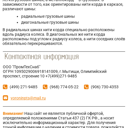
зависимости от того, как ориентированы нити корда в каркасе,
различают шины:
радиальные грузовые шины
диагональные грузовые шины
В радиальных шинах нити корда специально расположены
вдоль радиуса колеса. В диагональных же нити корда
расположены под углом к радиусу колеса, а нити соседних слоёв
обязательно перекрещиваются.
ООО "ПромТехСнаб"
ОГРН 1095029006918141009, г.Мытищи, Олимпийский
проспект, строение 10 +7(499)271-9485
(499) 271-9485
(968) 774-05-22
(906) 730-4353
voroninpts@mail.ru
Внимание!
Наш сайт не является публичной офертой,
определяемой положениями Статьи 437 (2) ГК РФ., а носит
исключительно информационный характер. Для получения
точной информации о наличии и стоимости товара, пожалуйста,