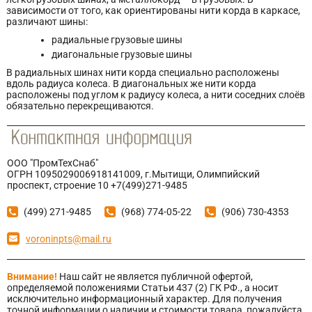
зависимости от того, как ориентированы нити корда в каркасе,
различают шины:
радиальные грузовые шины
диагональные грузовые шины
В радиальных шинах нити корда специально расположены
вдоль радиуса колеса. В диагональных же нити корда
расположены под углом к радиусу колеса, а нити соседних слоёв
обязательно перекрещиваются.
ООО "ПромТехСнаб"
ОГРН 1095029006918141009, г.Мытищи, Олимпийский
проспект, строение 10 +7(499)271-9485
(499) 271-9485
(968) 774-05-22
(906) 730-4353
voroninpts@mail.ru
Внимание!
Наш сайт не является публичной офертой,
определяемой положениями Статьи 437 (2) ГК РФ., а носит
исключительно информационный характер. Для получения
точной информации о наличии и стоимости товара, пожалуйста,