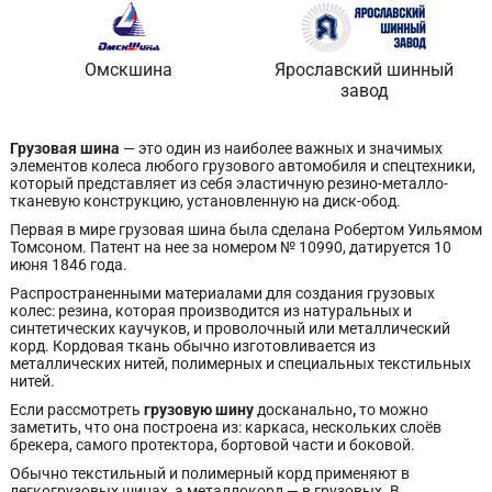
Омскшина
Ярославский шинный
завод
Грузовая шина
— это один из наиболее важных и значимых
элементов колеса любого грузового автомобиля и спецтехники,
который представляет из себя эластичную резино-металло-
тканевую конструкцию, установленную на диск-обод.
Первая в мире грузовая шина была сделана Робертом Уильямом
Томсоном. Патент на нее за номером № 10990, датируется 10
июня 1846 года.
Распространенными материалами для создания грузовых
колес: резина, которая производится из натуральных и
синтетических каучуков, и проволочный или металлический
корд. Кордовая ткань обычно изготовливается из
металлических нитей, полимерных и специальных текстильных
нитей.
Если рассмотреть
грузовую шину
досканально
,
то можно
заметить, что она построена из: каркаса, нескольких слоёв
брекера, самого протектора, бортовой части и боковой.
Обычно текстильный и полимерный корд применяют в
легкогрузовых шинах, а металлокорд — в грузовых. В