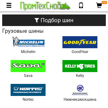
0 шт.
Подбор шин
Грузовые шины
Michelin
GoodYear
Sava
Kelly
Nortec
Нижнекамскшина