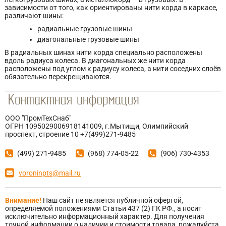
зависимости от того, как ориентированы нити корда в каркасе,
различают шины:
радиальные грузовые шины
диагональные грузовые шины
В радиальных шинах нити корда специально расположены
вдоль радиуса колеса. В диагональных же нити корда
расположены под углом к радиусу колеса, а нити соседних слоёв
обязательно перекрещиваются.
ООО "ПромТехСнаб"
ОГРН 1095029006918141009, г.Мытищи, Олимпийский
проспект, строение 10 +7(499)271-9485
(499) 271-9485
(968) 774-05-22
(906) 730-4353
voroninpts@mail.ru
Внимание!
Наш сайт не является публичной офертой,
определяемой положениями Статьи 437 (2) ГК РФ., а носит
исключительно информационный характер. Для получения
точной информации о наличии и стоимости товара, пожалуйста,