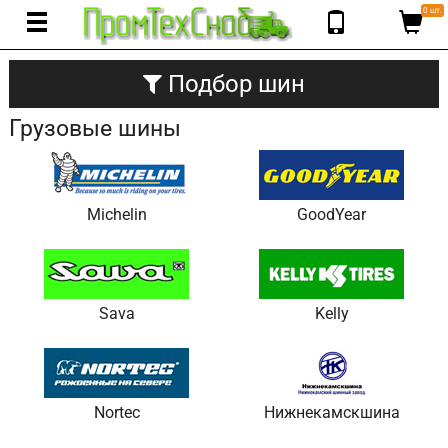
0 шт.
Подбор шин
Грузовые шины
Michelin
GoodYear
Sava
Kelly
Nortec
Нижнекамскшина