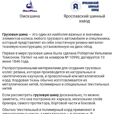
Омскшина
Ярославский шинный
завод
Грузовая шина
— это один из наиболее важных и значимых
элементов колеса любого грузового автомобиля и спецтехники,
который представляет из себя эластичную резино-металло-
тканевую конструкцию, установленную на диск-обод.
Первая в мире грузовая шина была сделана Робертом Уильямом
Томсоном. Патент на нее за номером № 10990, датируется 10
июня 1846 года.
Распространенными материалами для создания грузовых
колес: резина, которая производится из натуральных и
синтетических каучуков, и проволочный или металлический
корд. Кордовая ткань обычно изготовливается из
металлических нитей, полимерных и специальных текстильных
нитей.
Если рассмотреть
грузовую шину
досканально
,
то можно
заметить, что она построена из: каркаса, нескольких слоёв
брекера, самого протектора, бортовой части и боковой.
Обычно текстильный и полимерный корд применяют в
легкогрузовых шинах, а металлокорд — в грузовых. В