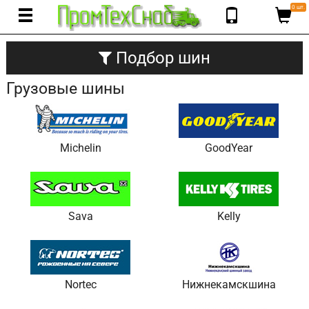
0 шт.
Подбор шин
Грузовые шины
Michelin
GoodYear
Sava
Kelly
Nortec
Нижнекамскшина