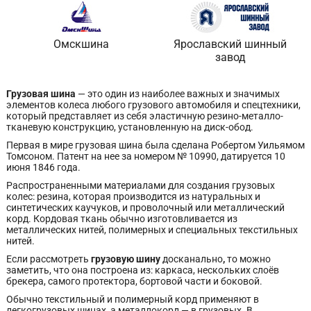
Омскшина
Ярославский шинный
завод
Грузовая шина
— это один из наиболее важных и значимых
элементов колеса любого грузового автомобиля и спецтехники,
который представляет из себя эластичную резино-металло-
тканевую конструкцию, установленную на диск-обод.
Первая в мире грузовая шина была сделана Робертом Уильямом
Томсоном. Патент на нее за номером № 10990, датируется 10
июня 1846 года.
Распространенными материалами для создания грузовых
колес: резина, которая производится из натуральных и
синтетических каучуков, и проволочный или металлический
корд. Кордовая ткань обычно изготовливается из
металлических нитей, полимерных и специальных текстильных
нитей.
Если рассмотреть
грузовую шину
досканально
,
то можно
заметить, что она построена из: каркаса, нескольких слоёв
брекера, самого протектора, бортовой части и боковой.
Обычно текстильный и полимерный корд применяют в
легкогрузовых шинах, а металлокорд — в грузовых. В