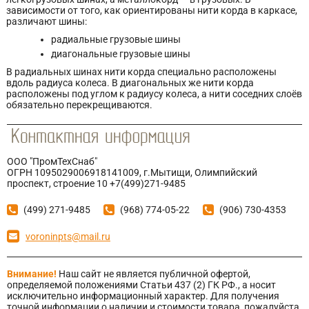
зависимости от того, как ориентированы нити корда в каркасе,
различают шины:
радиальные грузовые шины
диагональные грузовые шины
В радиальных шинах нити корда специально расположены
вдоль радиуса колеса. В диагональных же нити корда
расположены под углом к радиусу колеса, а нити соседних слоёв
обязательно перекрещиваются.
ООО "ПромТехСнаб"
ОГРН 1095029006918141009, г.Мытищи, Олимпийский
проспект, строение 10 +7(499)271-9485
(499) 271-9485
(968) 774-05-22
(906) 730-4353
voroninpts@mail.ru
Внимание!
Наш сайт не является публичной офертой,
определяемой положениями Статьи 437 (2) ГК РФ., а носит
исключительно информационный характер. Для получения
точной информации о наличии и стоимости товара, пожалуйста,