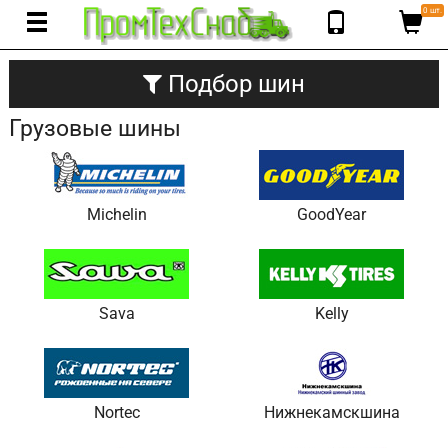
0 шт.
Подбор шин
Грузовые шины
Michelin
GoodYear
Sava
Kelly
Nortec
Нижнекамскшина