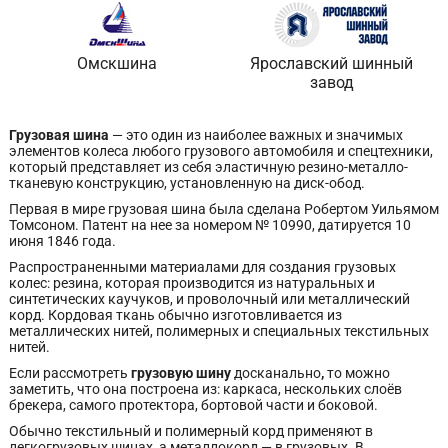
Омскшина
Ярославский шинный
завод
Грузовая шина
— это один из наиболее важных и значимых
элементов колеса любого грузового автомобиля и спецтехники,
который представляет из себя эластичную резино-металло-
тканевую конструкцию, установленную на диск-обод.
Первая в мире грузовая шина была сделана Робертом Уильямом
Томсоном. Патент на нее за номером № 10990, датируется 10
июня 1846 года.
Распространенными материалами для создания грузовых
колес: резина, которая производится из натуральных и
синтетических каучуков, и проволочный или металлический
корд. Кордовая ткань обычно изготовливается из
металлических нитей, полимерных и специальных текстильных
нитей.
Если рассмотреть
грузовую шину
досканально
,
то можно
заметить, что она построена из: каркаса, нескольких слоёв
брекера, самого протектора, бортовой части и боковой.
Обычно текстильный и полимерный корд применяют в
легкогрузовых шинах, а металлокорд — в грузовых. В