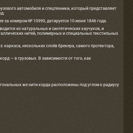
рузового автомобиля и спецтехники, который представляет
од.
е за номером № 10990, датируется 10 июня 1846 года.
одится из натуральных и синтетических каучуков, и
таллических нитей, полимерных и специальных текстильных
з: каркаса, нескольких слоёв брекера, самого протектора,
рд — в грузовых. В зависимости от того, как
агональных же нити корда расположены под углом к радиусу