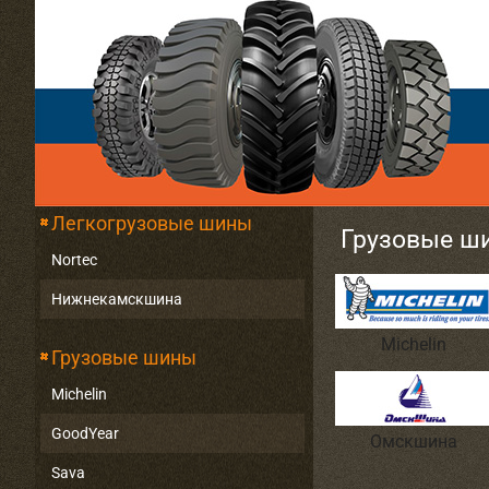
Легкогрузовые шины
Грузовые ш
Nortec
Нижнекамскшина
Michelin
Грузовые шины
Michelin
GoodYear
Омскшина
Sava