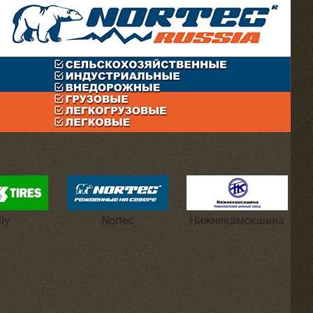
lly
Nortec
Нижнекамскшина