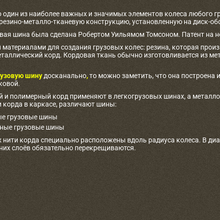
о один из наиболее важных и значимых элементов колеса любого г
 резино-металло-тканевую конструкцию, установленную на диск-об
овая шина была сделана Робертом Уильямом Томсоном. Патент на не
материалами для создания грузовых колес: резина, которая произв
таллический корд. Кордовая ткань обычно изготовливается из ме
узовую шину
досканально
,
то можно заметить, что она построена и
ковой.
 и полимерный корд применяют в легкогрузовых шинах, а металлоко
 корда в каркасе, различают шины:
е грузовые шины
ные грузовые шины
 нити корда специально расположены вдоль радиуса колеса. В ди
дних слоёв обязательно перекрещиваются.