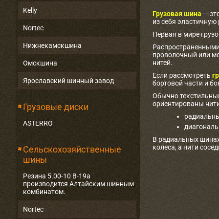
Kelly
Грузовая шина
— эт
из себя эластичную
Nortec
Первая в мире груз
Нижнекамскшина
Распространенными 
проволочный или ме
нитей.
Омскшина
Если рассмотреть
гр
Ярославский шинный завод
бортовой части и бо
Обычно текстильный
ориентированы нити
Грузовые диски
радиальны
ASTERRO
диагональ
В радиальных шинах
колеса, а нити сосе
Сельскохозяйственные
шины
Резина 5.00-10 В-19а
производится Алтайским шинным
комбинатом.
Nortec