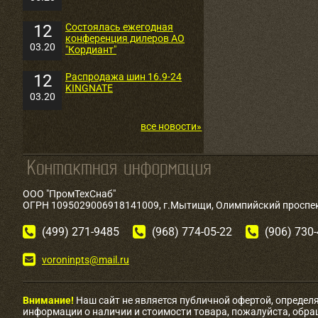
12
Состоялась ежегодная
конференция дилеров АО
03.20
"Кордиант"
12
Распродажа шин 16.9-24
KINGNATE
03.20
все новости»
ООО "ПромТехСнаб"
ОГРН 1095029006918141009, г.Мытищи, Олимпийский проспект
(499) 271-9485
(968) 774-05-22
(906) 730
voroninpts@mail.ru
Внимание!
Наш сайт не является публичной офертой, определ
информации о наличии и стоимости товара, пожалуйста, обр