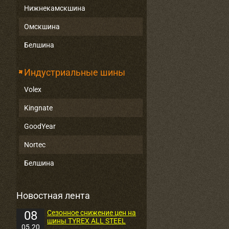
Нижнекамскшина
Омскшина
Белшина
Индустриальные шины
Volex
Kingnate
GoodYear
Nortec
Белшина
Новостная лента
08
Сезонное снижение цен на
шины TYREX ALL STEEL
05.20