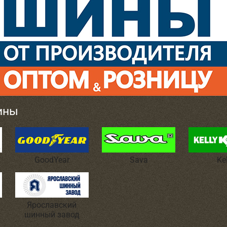
ины
GoodYear
Sava
Ke
Ярославский
шинный завод