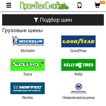
0 шт.
Подбор шин
Грузовые шины
Michelin
GoodYear
Sava
Kelly
Nortec
Нижнекамскшина