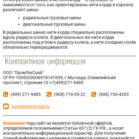
зависимости от того, как ориентированы нити корда в каркасе,
различают шины:
радиальные грузовые шины
диагональные грузовые шины
В радиальных шинах нити корда специально расположены
вдоль радиуса колеса. В диагональных же нити корда
расположены под углом к радиусу колеса, а нити соседних слоёв
обязательно перекрещиваются.
ООО "ПромТехСнаб"
ОГРН 1095029006918141009, г.Мытищи, Олимпийский
проспект, строение 10 +7(499)271-9485
(499) 271-9485
(968) 774-05-22
(906) 730-4353
voroninpts@mail.ru
Внимание!
Наш сайт не является публичной офертой,
определяемой положениями Статьи 437 (2) ГК РФ., а носит
исключительно информационный характер. Для получения
точной информации о наличии и стоимости товара, пожалуйста,