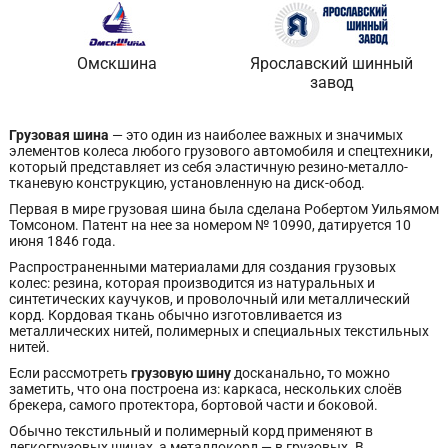
Омскшина
Ярославский шинный
завод
Грузовая шина
— это один из наиболее важных и значимых
элементов колеса любого грузового автомобиля и спецтехники,
который представляет из себя эластичную резино-металло-
тканевую конструкцию, установленную на диск-обод.
Первая в мире грузовая шина была сделана Робертом Уильямом
Томсоном. Патент на нее за номером № 10990, датируется 10
июня 1846 года.
Распространенными материалами для создания грузовых
колес: резина, которая производится из натуральных и
синтетических каучуков, и проволочный или металлический
корд. Кордовая ткань обычно изготовливается из
металлических нитей, полимерных и специальных текстильных
нитей.
Если рассмотреть
грузовую шину
досканально
,
то можно
заметить, что она построена из: каркаса, нескольких слоёв
брекера, самого протектора, бортовой части и боковой.
Обычно текстильный и полимерный корд применяют в
легкогрузовых шинах, а металлокорд — в грузовых. В