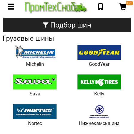
0 шт.
Подбор шин
Грузовые шины
Michelin
GoodYear
Sava
Kelly
Nortec
Нижнекамскшина