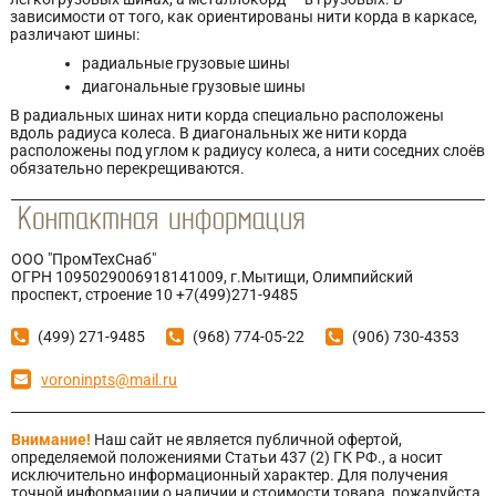
зависимости от того, как ориентированы нити корда в каркасе,
различают шины:
радиальные грузовые шины
диагональные грузовые шины
В радиальных шинах нити корда специально расположены
вдоль радиуса колеса. В диагональных же нити корда
расположены под углом к радиусу колеса, а нити соседних слоёв
обязательно перекрещиваются.
ООО "ПромТехСнаб"
ОГРН 1095029006918141009, г.Мытищи, Олимпийский
проспект, строение 10 +7(499)271-9485
(499) 271-9485
(968) 774-05-22
(906) 730-4353
voroninpts@mail.ru
Внимание!
Наш сайт не является публичной офертой,
определяемой положениями Статьи 437 (2) ГК РФ., а носит
исключительно информационный характер. Для получения
точной информации о наличии и стоимости товара, пожалуйста,