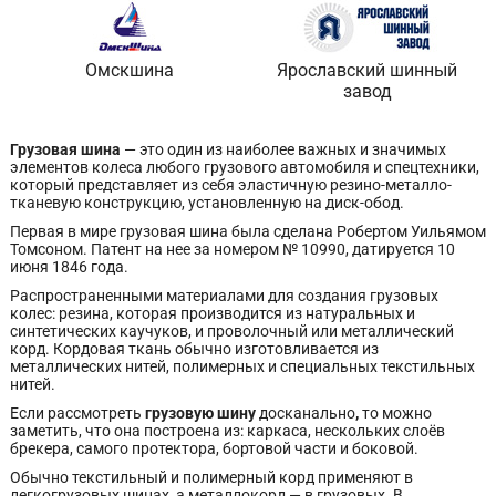
Омскшина
Ярославский шинный
завод
Грузовая шина
— это один из наиболее важных и значимых
элементов колеса любого грузового автомобиля и спецтехники,
который представляет из себя эластичную резино-металло-
тканевую конструкцию, установленную на диск-обод.
Первая в мире грузовая шина была сделана Робертом Уильямом
Томсоном. Патент на нее за номером № 10990, датируется 10
июня 1846 года.
Распространенными материалами для создания грузовых
колес: резина, которая производится из натуральных и
синтетических каучуков, и проволочный или металлический
корд. Кордовая ткань обычно изготовливается из
металлических нитей, полимерных и специальных текстильных
нитей.
Если рассмотреть
грузовую шину
досканально
,
то можно
заметить, что она построена из: каркаса, нескольких слоёв
брекера, самого протектора, бортовой части и боковой.
Обычно текстильный и полимерный корд применяют в
легкогрузовых шинах, а металлокорд — в грузовых. В