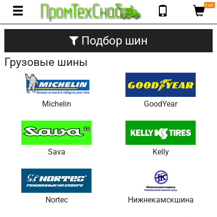
0 шт.
Подбор шин
Грузовые шины
Michelin
GoodYear
Sava
Kelly
Nortec
Нижнекамскшина