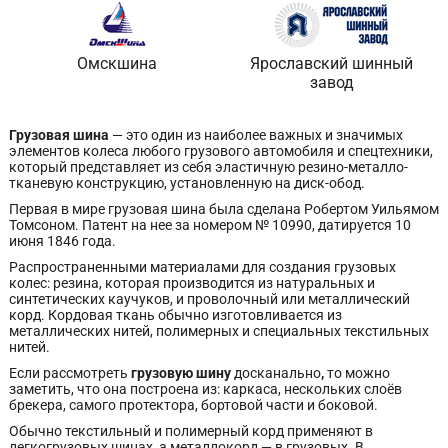
Омскшина
Ярославский шинный
завод
Грузовая шина
— это один из наиболее важных и значимых
элементов колеса любого грузового автомобиля и спецтехники,
который представляет из себя эластичную резино-металло-
тканевую конструкцию, установленную на диск-обод.
Первая в мире грузовая шина была сделана Робертом Уильямом
Томсоном. Патент на нее за номером № 10990, датируется 10
июня 1846 года.
Распространенными материалами для создания грузовых
колес: резина, которая производится из натуральных и
синтетических каучуков, и проволочный или металлический
корд. Кордовая ткань обычно изготовливается из
металлических нитей, полимерных и специальных текстильных
нитей.
Если рассмотреть
грузовую шину
досканально
,
то можно
заметить, что она построена из: каркаса, нескольких слоёв
брекера, самого протектора, бортовой части и боковой.
Обычно текстильный и полимерный корд применяют в
легкогрузовых шинах, а металлокорд — в грузовых. В