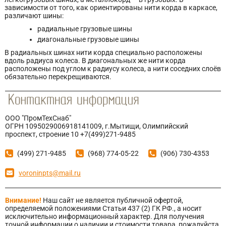
зависимости от того, как ориентированы нити корда в каркасе,
различают шины:
радиальные грузовые шины
диагональные грузовые шины
В радиальных шинах нити корда специально расположены
вдоль радиуса колеса. В диагональных же нити корда
расположены под углом к радиусу колеса, а нити соседних слоёв
обязательно перекрещиваются.
ООО "ПромТехСнаб"
ОГРН 1095029006918141009, г.Мытищи, Олимпийский
проспект, строение 10 +7(499)271-9485
(499) 271-9485
(968) 774-05-22
(906) 730-4353
voroninpts@mail.ru
Внимание!
Наш сайт не является публичной офертой,
определяемой положениями Статьи 437 (2) ГК РФ., а носит
исключительно информационный характер. Для получения
точной информации о наличии и стоимости товара, пожалуйста,