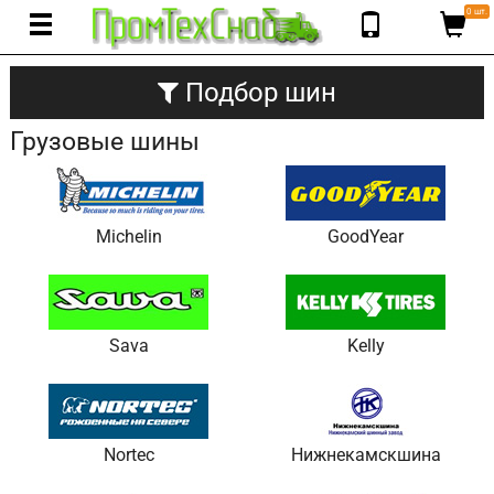
0 шт.
Подбор шин
Грузовые шины
Michelin
GoodYear
Sava
Kelly
Nortec
Нижнекамскшина