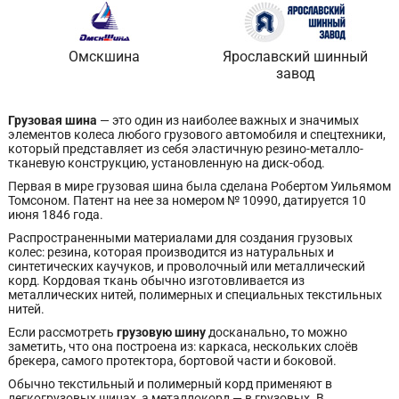
Омскшина
Ярославский шинный
завод
Грузовая шина
— это один из наиболее важных и значимых
элементов колеса любого грузового автомобиля и спецтехники,
который представляет из себя эластичную резино-металло-
тканевую конструкцию, установленную на диск-обод.
Первая в мире грузовая шина была сделана Робертом Уильямом
Томсоном. Патент на нее за номером № 10990, датируется 10
июня 1846 года.
Распространенными материалами для создания грузовых
колес: резина, которая производится из натуральных и
синтетических каучуков, и проволочный или металлический
корд. Кордовая ткань обычно изготовливается из
металлических нитей, полимерных и специальных текстильных
нитей.
Если рассмотреть
грузовую шину
досканально
,
то можно
заметить, что она построена из: каркаса, нескольких слоёв
брекера, самого протектора, бортовой части и боковой.
Обычно текстильный и полимерный корд применяют в
легкогрузовых шинах, а металлокорд — в грузовых. В