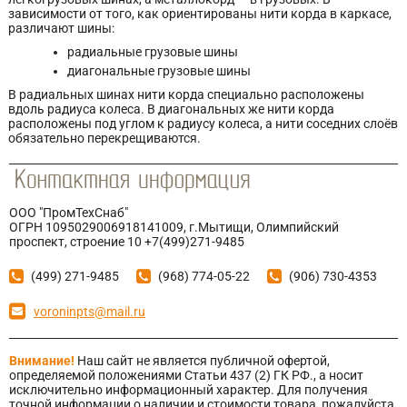
зависимости от того, как ориентированы нити корда в каркасе,
различают шины:
радиальные грузовые шины
диагональные грузовые шины
В радиальных шинах нити корда специально расположены
вдоль радиуса колеса. В диагональных же нити корда
расположены под углом к радиусу колеса, а нити соседних слоёв
обязательно перекрещиваются.
ООО "ПромТехСнаб"
ОГРН 1095029006918141009, г.Мытищи, Олимпийский
проспект, строение 10 +7(499)271-9485
(499) 271-9485
(968) 774-05-22
(906) 730-4353
voroninpts@mail.ru
Внимание!
Наш сайт не является публичной офертой,
определяемой положениями Статьи 437 (2) ГК РФ., а носит
исключительно информационный характер. Для получения
точной информации о наличии и стоимости товара, пожалуйста,