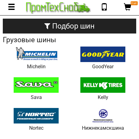
0 шт.
Подбор шин
Грузовые шины
Michelin
GoodYear
Sava
Kelly
Nortec
Нижнекамскшина