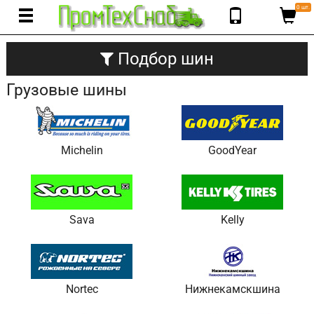
0 шт.
Подбор шин
Грузовые шины
Michelin
GoodYear
Sava
Kelly
Nortec
Нижнекамскшина