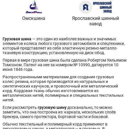
Омскшина
Ярославский шинный
завод
Грузовая шина
— это один из наиболее важных и значимых
элементов колеса любого грузового автомобиля и спецтехники,
который представляет из себя эластичную резино-металло-
тканевую конструкцию, установленную на диск-обод.
Первая в мире грузовая шина была сделана Робертом Уильямом
Томсоном. Патент на нее за номером № 10990, датируется 10
июня 1846 года.
Распространенными материалами для создания грузовых
колес: резина, которая производится из натуральных и
синтетических каучуков, и проволочный или металлический
корд. Кордовая ткань обычно изготовливается из
металлических нитей, полимерных и специальных текстильных
нитей.
Если рассмотреть
грузовую шину
досканально
,
то можно
заметить, что она построена из: каркаса, нескольких слоёв
брекера, самого протектора, бортовой части и боковой.
Обычно текстильный и полимерный корд применяют в
легкогрузовых шинах, а металлокорд — в грузовых. В