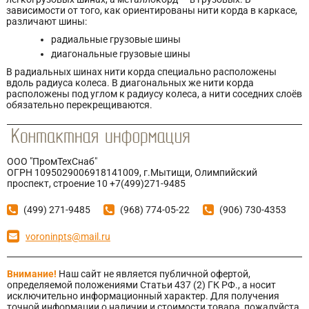
зависимости от того, как ориентированы нити корда в каркасе,
различают шины:
радиальные грузовые шины
диагональные грузовые шины
В радиальных шинах нити корда специально расположены
вдоль радиуса колеса. В диагональных же нити корда
расположены под углом к радиусу колеса, а нити соседних слоёв
обязательно перекрещиваются.
ООО "ПромТехСнаб"
ОГРН 1095029006918141009, г.Мытищи, Олимпийский
проспект, строение 10 +7(499)271-9485
(499) 271-9485
(968) 774-05-22
(906) 730-4353
voroninpts@mail.ru
Внимание!
Наш сайт не является публичной офертой,
определяемой положениями Статьи 437 (2) ГК РФ., а носит
исключительно информационный характер. Для получения
точной информации о наличии и стоимости товара, пожалуйста,