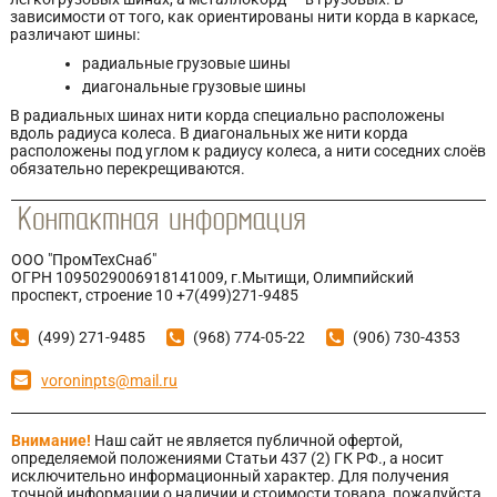
зависимости от того, как ориентированы нити корда в каркасе,
различают шины:
радиальные грузовые шины
диагональные грузовые шины
В радиальных шинах нити корда специально расположены
вдоль радиуса колеса. В диагональных же нити корда
расположены под углом к радиусу колеса, а нити соседних слоёв
обязательно перекрещиваются.
ООО "ПромТехСнаб"
ОГРН 1095029006918141009, г.Мытищи, Олимпийский
проспект, строение 10 +7(499)271-9485
(499) 271-9485
(968) 774-05-22
(906) 730-4353
voroninpts@mail.ru
Внимание!
Наш сайт не является публичной офертой,
определяемой положениями Статьи 437 (2) ГК РФ., а носит
исключительно информационный характер. Для получения
точной информации о наличии и стоимости товара, пожалуйста,