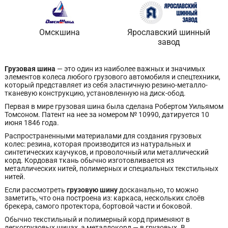
Омскшина
Ярославский шинный
завод
Грузовая шина
— это один из наиболее важных и значимых
элементов колеса любого грузового автомобиля и спецтехники,
который представляет из себя эластичную резино-металло-
тканевую конструкцию, установленную на диск-обод.
Первая в мире грузовая шина была сделана Робертом Уильямом
Томсоном. Патент на нее за номером № 10990, датируется 10
июня 1846 года.
Распространенными материалами для создания грузовых
колес: резина, которая производится из натуральных и
синтетических каучуков, и проволочный или металлический
корд. Кордовая ткань обычно изготовливается из
металлических нитей, полимерных и специальных текстильных
нитей.
Если рассмотреть
грузовую шину
досканально
,
то можно
заметить, что она построена из: каркаса, нескольких слоёв
брекера, самого протектора, бортовой части и боковой.
Обычно текстильный и полимерный корд применяют в
легкогрузовых шинах, а металлокорд — в грузовых. В