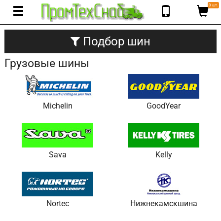
0 шт.
Подбор шин
Грузовые шины
Michelin
GoodYear
Sava
Kelly
Nortec
Нижнекамскшина