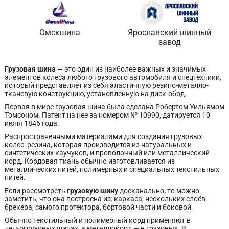
Омскшина
Ярославский шинный
завод
Грузовая шина
— это один из наиболее важных и значимых
элементов колеса любого грузового автомобиля и спецтехники,
который представляет из себя эластичную резино-металло-
тканевую конструкцию, установленную на диск-обод.
Первая в мире грузовая шина была сделана Робертом Уильямом
Томсоном. Патент на нее за номером № 10990, датируется 10
июня 1846 года.
Распространенными материалами для создания грузовых
колес: резина, которая производится из натуральных и
синтетических каучуков, и проволочный или металлический
корд. Кордовая ткань обычно изготовливается из
металлических нитей, полимерных и специальных текстильных
нитей.
Если рассмотреть
грузовую шину
досканально
,
то можно
заметить, что она построена из: каркаса, нескольких слоёв
брекера, самого протектора, бортовой части и боковой.
Обычно текстильный и полимерный корд применяют в
легкогрузовых шинах, а металлокорд — в грузовых. В