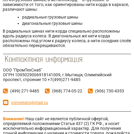
зависимости от того, как ориентированы нити корда в каркасе,
различают шины:
радиальные грузовые шины
диагональные грузовые шины
В радиальных шинах нити корда специально расположены
вдоль радиуса колеса. В диагональных же нити корда
расположены под углом к радиусу колеса, а нити соседних слоёв
обязательно перекрещиваются.
ООО "ПромТехСнаб"
ОГРН 1095029006918141009, г.Мытищи, Олимпийский
проспект, строение 10 +7(499)271-9485
(499) 271-9485
(968) 774-05-22
(906) 730-4353
voroninpts@mail.ru
Внимание!
Наш сайт не является публичной офертой,
определяемой положениями Статьи 437 (2) ГК РФ., а носит
исключительно информационный характер. Для получения
точной информации о наличии и стоимости товара, пожалуйста,