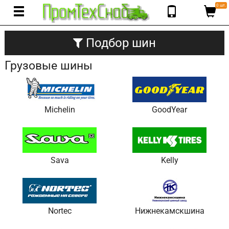
0 шт.
Подбор шин
Грузовые шины
Michelin
GoodYear
Sava
Kelly
Nortec
Нижнекамскшина