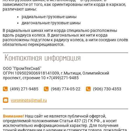
зависимости от того, как ориентированы нити корда в каркасе,
различают шины:
радиальные грузовые шины
диагональные грузовые шины
В радиальных шинах нити корда специально расположены
вдоль радиуса колеса. В диагональных же нити корда
расположены под углом к радиусу колеса, а нити соседних слоёв
обязательно перекрещиваются.
ООО "ПромТехСнаб"
ОГРН 1095029006918141009, г.Мытищи, Олимпийский
проспект, строение 10 +7(499)271-9485
(499) 271-9485
(968) 774-05-22
(906) 730-4353
voroninpts@mail.ru
Внимание!
Наш сайт не является публичной офертой,
определяемой положениями Статьи 437 (2) ГК РФ., а носит
исключительно информационный характер. Для получения
точной информации о наличии и стоимости товара, пожалуйста,