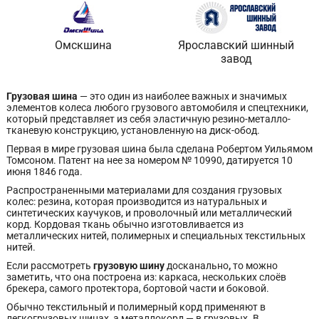
Омскшина
Ярославский шинный
завод
Грузовая шина
— это один из наиболее важных и значимых
элементов колеса любого грузового автомобиля и спецтехники,
который представляет из себя эластичную резино-металло-
тканевую конструкцию, установленную на диск-обод.
Первая в мире грузовая шина была сделана Робертом Уильямом
Томсоном. Патент на нее за номером № 10990, датируется 10
июня 1846 года.
Распространенными материалами для создания грузовых
колес: резина, которая производится из натуральных и
синтетических каучуков, и проволочный или металлический
корд. Кордовая ткань обычно изготовливается из
металлических нитей, полимерных и специальных текстильных
нитей.
Если рассмотреть
грузовую шину
досканально
,
то можно
заметить, что она построена из: каркаса, нескольких слоёв
брекера, самого протектора, бортовой части и боковой.
Обычно текстильный и полимерный корд применяют в
легкогрузовых шинах, а металлокорд — в грузовых. В