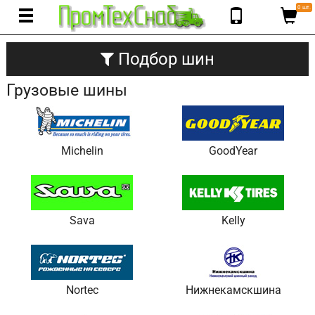
0 шт.
Подбор шин
Грузовые шины
Michelin
GoodYear
Sava
Kelly
Nortec
Нижнекамскшина