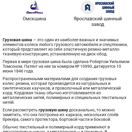
Омскшина
Ярославский шинный
завод
Грузовая шина
— это один из наиболее важных и значимых
элементов колеса любого грузового автомобиля и спецтехники,
который представляет из себя эластичную резино-металло-
тканевую конструкцию, установленную на диск-обод.
Первая в мире грузовая шина была сделана Робертом Уильямом
Томсоном. Патент на нее за номером № 10990, датируется 10
июня 1846 года.
Распространенными материалами для создания грузовых
колес: резина, которая производится из натуральных и
синтетических каучуков, и проволочный или металлический
корд. Кордовая ткань обычно изготовливается из
металлических нитей, полимерных и специальных текстильных
нитей.
Если рассмотреть
грузовую шину
досканально
,
то можно
заметить, что она построена из: каркаса, нескольких слоёв
брекера, самого протектора, бортовой части и боковой.
Обычно текстильный и полимерный корд применяют в
легкогрузовых шинах, а металлокорд — в грузовых. В