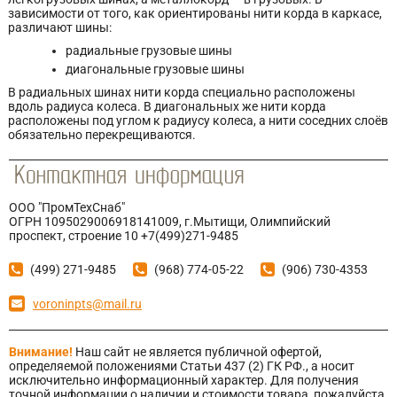
зависимости от того, как ориентированы нити корда в каркасе,
различают шины:
радиальные грузовые шины
диагональные грузовые шины
В радиальных шинах нити корда специально расположены
вдоль радиуса колеса. В диагональных же нити корда
расположены под углом к радиусу колеса, а нити соседних слоёв
обязательно перекрещиваются.
ООО "ПромТехСнаб"
ОГРН 1095029006918141009, г.Мытищи, Олимпийский
проспект, строение 10 +7(499)271-9485
(499) 271-9485
(968) 774-05-22
(906) 730-4353
voroninpts@mail.ru
Внимание!
Наш сайт не является публичной офертой,
определяемой положениями Статьи 437 (2) ГК РФ., а носит
исключительно информационный характер. Для получения
точной информации о наличии и стоимости товара, пожалуйста,