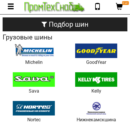
0 шт.
Подбор шин
Грузовые шины
Michelin
GoodYear
Sava
Kelly
Nortec
Нижнекамскшина