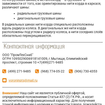
зависимости от того, как ориентированы нити корда в каркасе,
различают шины:
радиальные грузовые шины
диагональные грузовые шины
В радиальных шинах нити корда специально расположены
вдоль радиуса колеса. В диагональных же нити корда
расположены под углом к радиусу колеса, а нити соседних слоёв
обязательно перекрещиваются.
ООО "ПромТехСнаб"
ОГРН 1095029006918141009, г.Мытищи, Олимпийский
проспект, строение 10 +7(499)271-9485
(499) 271-9485
(968) 774-05-22
(906) 730-4353
voroninpts@mail.ru
Внимание!
Наш сайт не является публичной офертой,
определяемой положениями Статьи 437 (2) ГК РФ., а носит
исключительно информационный характер. Для получения
точной информации о наличии и стоимости товара, пожалуйста,