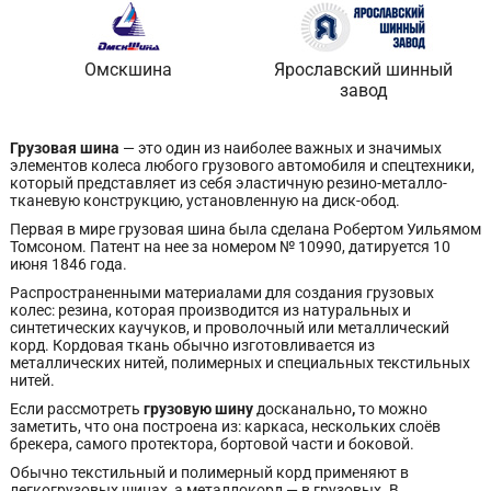
Омскшина
Ярославский шинный
завод
Грузовая шина
— это один из наиболее важных и значимых
элементов колеса любого грузового автомобиля и спецтехники,
который представляет из себя эластичную резино-металло-
тканевую конструкцию, установленную на диск-обод.
Первая в мире грузовая шина была сделана Робертом Уильямом
Томсоном. Патент на нее за номером № 10990, датируется 10
июня 1846 года.
Распространенными материалами для создания грузовых
колес: резина, которая производится из натуральных и
синтетических каучуков, и проволочный или металлический
корд. Кордовая ткань обычно изготовливается из
металлических нитей, полимерных и специальных текстильных
нитей.
Если рассмотреть
грузовую шину
досканально
,
то можно
заметить, что она построена из: каркаса, нескольких слоёв
брекера, самого протектора, бортовой части и боковой.
Обычно текстильный и полимерный корд применяют в
легкогрузовых шинах, а металлокорд — в грузовых. В