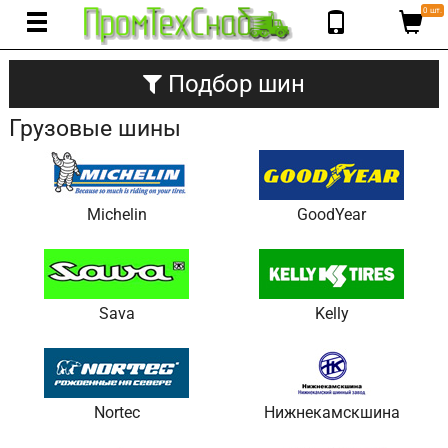
0 шт.
Подбор шин
Грузовые шины
Michelin
GoodYear
Sava
Kelly
Nortec
Нижнекамскшина