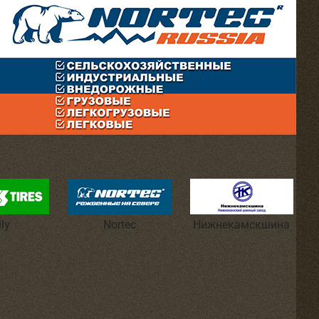
lly
Nortec
Нижнекамскшина