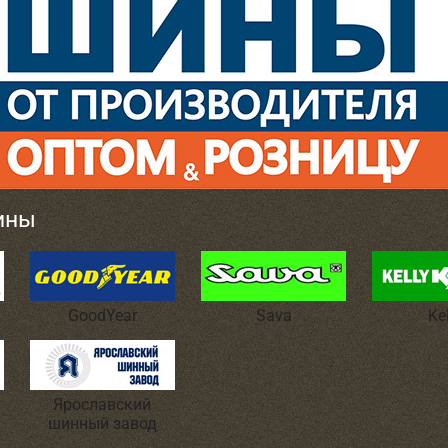
ины
GoodYear
Sava
Ke
Ярославский
шинный завод