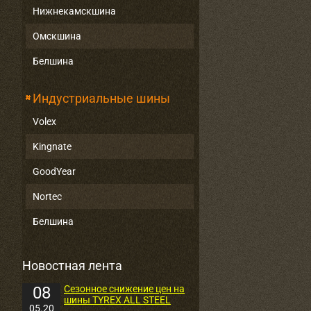
Нижнекамскшина
Омскшина
Белшина
Индустриальные шины
Volex
Kingnate
GoodYear
Nortec
Белшина
Новостная лента
08
Сезонное снижение цен на
шины TYREX ALL STEEL
05.20