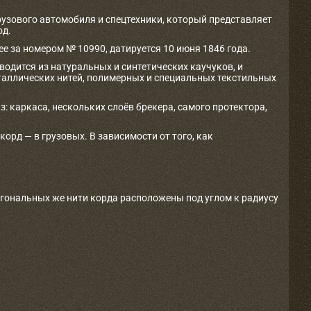
рузового автомобиля и спецтехники, который представляет
од.
е за номером № 10990, датируется 10 июня 1846 года.
одится из натуральных и синтетических каучуков, и
таллических нитей, полимерных и специальных текстильных
з: каркаса, нескольких слоёв брекера, самого протектора,
рд — в грузовых. В зависимости от того, как
агональных же нити корда расположены под углом к радиусу