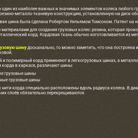
о один из наиболее важных и значимых элементов колеса любого г
 резино-металло-тканевую конструкцию, установленную на диск-об
овая шина была сделана Робертом Уильямом Томсоном. Патент на не
материалами для создания грузовых колес: резина, которая произв
таллический корд. Кордовая ткань обычно изготовливается из ме
узовую шину
досканально
,
то можно заметить, что она построена и
ковой.
 и полимерный корд применяют в легкогрузовых шинах, а металлоко
 корда в каркасе, различают шины:
е грузовые шины
ные грузовые шины
 нити корда специально расположены вдоль радиуса колеса. В ди
дних слоёв обязательно перекрещиваются.