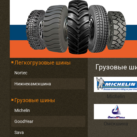
Легкогрузовые шины
Грузовые ш
Nortec
Нижнекамскшина
Michelin
Грузовые шины
Michelin
GoodYear
Омскшина
Sava