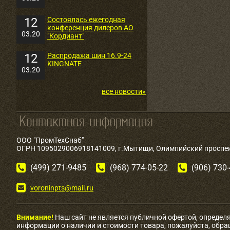
12
Состоялась ежегодная
конференция дилеров АО
03.20
"Кордиант"
12
Распродажа шин 16.9-24
KINGNATE
03.20
все новости»
ООО "ПромТехСнаб"
ОГРН 1095029006918141009, г.Мытищи, Олимпийский проспект
(499) 271-9485
(968) 774-05-22
(906) 730
voroninpts@mail.ru
Внимание!
Наш сайт не является публичной офертой, определ
информации о наличии и стоимости товара, пожалуйста, обр