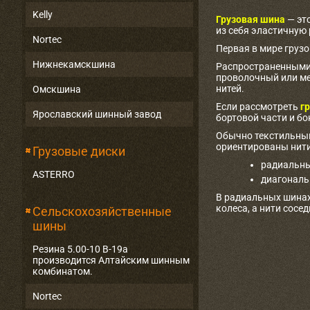
Kelly
Грузовая шина
— эт
из себя эластичную
Nortec
Первая в мире груз
Нижнекамскшина
Распространенными 
проволочный или ме
нитей.
Омскшина
Если рассмотреть
гр
Ярославский шинный завод
бортовой части и бо
Обычно текстильный
ориентированы нити
Грузовые диски
радиальны
ASTERRO
диагональ
В радиальных шинах
колеса, а нити сосе
Сельскохозяйственные
шины
Резина 5.00-10 В-19а
производится Алтайским шинным
комбинатом.
Nortec