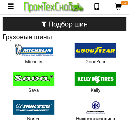
0 шт.
Подбор шин
Грузовые шины
Michelin
GoodYear
Sava
Kelly
Nortec
Нижнекамскшина