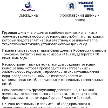
Омскшина
Ярославский шинный
завод
Грузовая шина
— это один из наиболее важных и значимых
элементов колеса любого грузового автомобиля и спецтехники,
который представляет из себя эластичную резино-металло-
тканевую конструкцию, установленную на диск-обод.
Первая в мире грузовая шина была сделана Робертом Уильямом
Томсоном. Патент на нее за номером № 10990, датируется 10
июня 1846 года.
Распространенными материалами для создания грузовых
колес: резина, которая производится из натуральных и
синтетических каучуков, и проволочный или металлический
корд. Кордовая ткань обычно изготовливается из
металлических нитей, полимерных и специальных текстильных
нитей.
Если рассмотреть
грузовую шину
досканально
,
то можно
заметить, что она построена из: каркаса, нескольких слоёв
брекера, самого протектора, бортовой части и боковой.
Обычно текстильный и полимерный корд применяют в
легкогрузовых шинах, а металлокорд — в грузовых. В