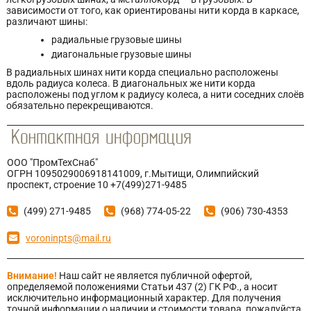
зависимости от того, как ориентированы нити корда в каркасе,
различают шины:
радиальные грузовые шины
диагональные грузовые шины
В радиальных шинах нити корда специально расположены
вдоль радиуса колеса. В диагональных же нити корда
расположены под углом к радиусу колеса, а нити соседних слоёв
обязательно перекрещиваются.
ООО "ПромТехСнаб"
ОГРН 1095029006918141009, г.Мытищи, Олимпийский
проспект, строение 10 +7(499)271-9485
(499) 271-9485
(968) 774-05-22
(906) 730-4353
voroninpts@mail.ru
Внимание!
Наш сайт не является публичной офертой,
определяемой положениями Статьи 437 (2) ГК РФ., а носит
исключительно информационный характер. Для получения
точной информации о наличии и стоимости товара, пожалуйста,