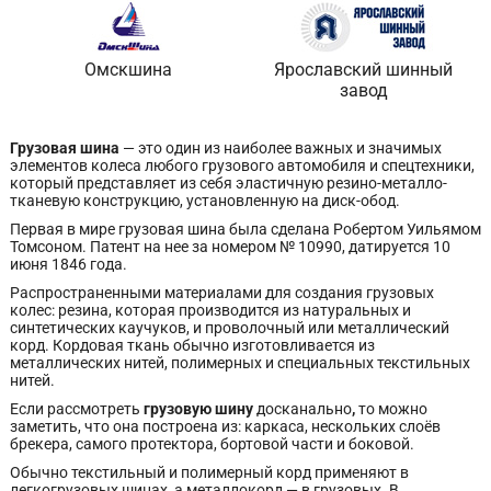
Омскшина
Ярославский шинный
завод
Грузовая шина
— это один из наиболее важных и значимых
элементов колеса любого грузового автомобиля и спецтехники,
который представляет из себя эластичную резино-металло-
тканевую конструкцию, установленную на диск-обод.
Первая в мире грузовая шина была сделана Робертом Уильямом
Томсоном. Патент на нее за номером № 10990, датируется 10
июня 1846 года.
Распространенными материалами для создания грузовых
колес: резина, которая производится из натуральных и
синтетических каучуков, и проволочный или металлический
корд. Кордовая ткань обычно изготовливается из
металлических нитей, полимерных и специальных текстильных
нитей.
Если рассмотреть
грузовую шину
досканально
,
то можно
заметить, что она построена из: каркаса, нескольких слоёв
брекера, самого протектора, бортовой части и боковой.
Обычно текстильный и полимерный корд применяют в
легкогрузовых шинах, а металлокорд — в грузовых. В