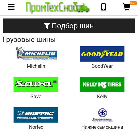
0 шт.
Подбор шин
Грузовые шины
Michelin
GoodYear
Sava
Kelly
Nortec
Нижнекамскшина