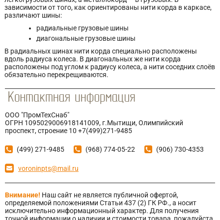
зависимости от того, как ориентированы нити корда в каркасе,
различают шины:
радиальные грузовые шины
диагональные грузовые шины
В радиальных шинах нити корда специально расположены
вдоль радиуса колеса. В диагональных же нити корда
расположены под углом к радиусу колеса, а нити соседних слоёв
обязательно перекрещиваются.
ООО "ПромТехСнаб"
ОГРН 1095029006918141009, г.Мытищи, Олимпийский
проспект, строение 10 +7(499)271-9485
(499) 271-9485
(968) 774-05-22
(906) 730-4353
voroninpts@mail.ru
Внимание!
Наш сайт не является публичной офертой,
определяемой положениями Статьи 437 (2) ГК РФ., а носит
исключительно информационный характер. Для получения
точной информации о наличии и стоимости товара, пожалуйста,