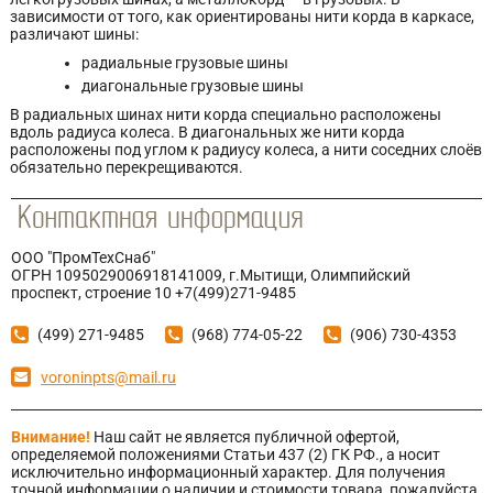
зависимости от того, как ориентированы нити корда в каркасе,
различают шины:
радиальные грузовые шины
диагональные грузовые шины
В радиальных шинах нити корда специально расположены
вдоль радиуса колеса. В диагональных же нити корда
расположены под углом к радиусу колеса, а нити соседних слоёв
обязательно перекрещиваются.
ООО "ПромТехСнаб"
ОГРН 1095029006918141009, г.Мытищи, Олимпийский
проспект, строение 10 +7(499)271-9485
(499) 271-9485
(968) 774-05-22
(906) 730-4353
voroninpts@mail.ru
Внимание!
Наш сайт не является публичной офертой,
определяемой положениями Статьи 437 (2) ГК РФ., а носит
исключительно информационный характер. Для получения
точной информации о наличии и стоимости товара, пожалуйста,