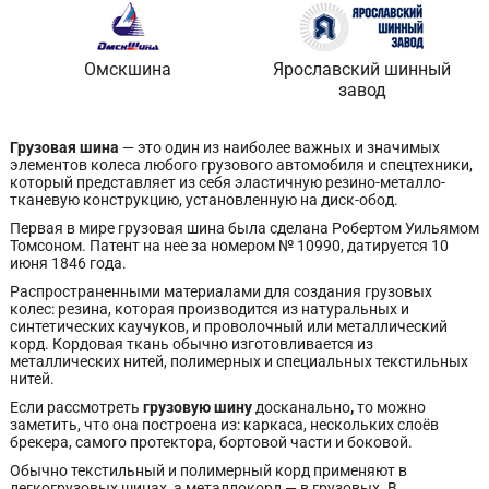
Омскшина
Ярославский шинный
завод
Грузовая шина
— это один из наиболее важных и значимых
элементов колеса любого грузового автомобиля и спецтехники,
который представляет из себя эластичную резино-металло-
тканевую конструкцию, установленную на диск-обод.
Первая в мире грузовая шина была сделана Робертом Уильямом
Томсоном. Патент на нее за номером № 10990, датируется 10
июня 1846 года.
Распространенными материалами для создания грузовых
колес: резина, которая производится из натуральных и
синтетических каучуков, и проволочный или металлический
корд. Кордовая ткань обычно изготовливается из
металлических нитей, полимерных и специальных текстильных
нитей.
Если рассмотреть
грузовую шину
досканально
,
то можно
заметить, что она построена из: каркаса, нескольких слоёв
брекера, самого протектора, бортовой части и боковой.
Обычно текстильный и полимерный корд применяют в
легкогрузовых шинах, а металлокорд — в грузовых. В