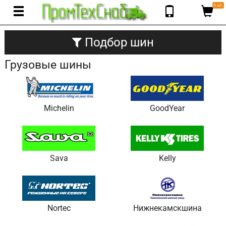
0 шт.
Подбор шин
Грузовые шины
Michelin
GoodYear
Sava
Kelly
Nortec
Нижнекамскшина