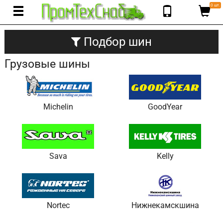
0 шт.
Подбор шин
Грузовые шины
Michelin
GoodYear
Sava
Kelly
Nortec
Нижнекамскшина