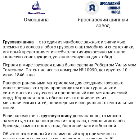
Омскшина
Ярославский шинный
завод
Грузовая шина
— это один из наиболее важных и значимых
элементов колеса любого грузового автомобиля и спецтехники,
который представляет из себя эластичную резино-металло-
тканевую конструкцию, установленную на диск-обод.
Первая в мире грузовая шина была сделана Робертом Уильямом
Томсоном. Патент на нее за номером № 10990, датируется 10
июня 1846 года.
Распространенными материалами для создания грузовых
колес: резина, которая производится из натуральных и
синтетических каучуков, и проволочный или металлический
корд. Кордовая ткань обычно изготовливается из
металлических нитей, полимерных и специальных текстильных
нитей.
Если рассмотреть
грузовую шину
досканально
,
то можно
заметить, что она построена из: каркаса, нескольких слоёв
брекера, самого протектора, бортовой части и боковой.
Обычно текстильный и полимерный корд применяют в
легкогрузовых шинах, а металлокорд — в грузовых. В