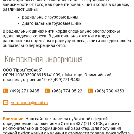
зависимости от того, как ориентированы нити корда в каркасе,
различают шины:
радиальные грузовые шины
диагональные грузовые шины
В радиальных шинах нити корда специально расположены
вдоль радиуса колеса. В диагональных же нити корда
расположены под углом к радиусу колеса, а нити соседних слоёв
обязательно перекрещиваются.
ООО "ПромТехСнаб"
ОГРН 1095029006918141009, г.Мытищи, Олимпийский
проспект, строение 10 +7(499)271-9485
(499) 271-9485
(968) 774-05-22
(906) 730-4353
voroninpts@mail.ru
Внимание!
Наш сайт не является публичной офертой,
определяемой положениями Статьи 437 (2) ГК РФ., а носит
исключительно информационный характер. Для получения
точной информации о наличии и стоимости товара, пожалуйста,