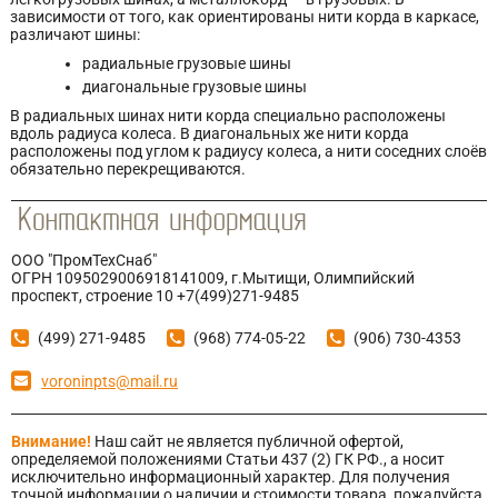
зависимости от того, как ориентированы нити корда в каркасе,
различают шины:
радиальные грузовые шины
диагональные грузовые шины
В радиальных шинах нити корда специально расположены
вдоль радиуса колеса. В диагональных же нити корда
расположены под углом к радиусу колеса, а нити соседних слоёв
обязательно перекрещиваются.
ООО "ПромТехСнаб"
ОГРН 1095029006918141009, г.Мытищи, Олимпийский
проспект, строение 10 +7(499)271-9485
(499) 271-9485
(968) 774-05-22
(906) 730-4353
voroninpts@mail.ru
Внимание!
Наш сайт не является публичной офертой,
определяемой положениями Статьи 437 (2) ГК РФ., а носит
исключительно информационный характер. Для получения
точной информации о наличии и стоимости товара, пожалуйста,