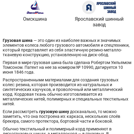
Омскшина
Ярославский шинный
завод
Грузовая шина
— это один из наиболее важных и значимых
элементов колеса любого грузового автомобиля и спецтехники,
который представляет из себя эластичную резино-металло-
тканевую конструкцию, установленную на диск-обод.
Первая в мире грузовая шина была сделана Робертом Уильямом
Томсоном. Патент на нее за номером № 10990, датируется 10
июня 1846 года.
Распространенными материалами для создания грузовых
колес: резина, которая производится из натуральных и
синтетических каучуков, и проволочный или металлический
корд. Кордовая ткань обычно изготовливается из
металлических нитей, полимерных и специальных текстильных
нитей.
Если рассмотреть
грузовую шину
досканально
,
то можно
заметить, что она построена из: каркаса, нескольких слоёв
брекера, самого протектора, бортовой части и боковой.
Обычно текстильный и полимерный корд применяют в
легкогрузовых шинах, а металлокорд — в грузовых. В