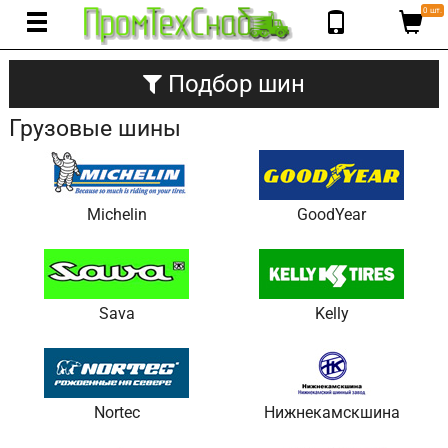
0 шт.
Подбор шин
Грузовые шины
Michelin
GoodYear
Sava
Kelly
Nortec
Нижнекамскшина