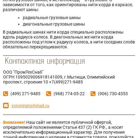
зависимости от того, как ориентированы нити корда в каркасе,
различают шины:
радиальные грузовые шины
диагональные грузовые шины
В радиальных шинах нити корда специально расположены
вдоль радиуса колеса. В диагональных же нити корда
расположены под углом к радиусу колеса, а нити соседних слоёв
обязательно перекрещиваются.
ООО "ПромТехСнаб"
ОГРН 1095029006918141009, г.Мытищи, Олимпийский
проспект, строение 10 +7(499)271-9485
(499) 271-9485
(968) 774-05-22
(906) 730-4353
voroninpts@mail.ru
Внимание!
Наш сайт не является публичной офертой,
определяемой положениями Статьи 437 (2) ГК РФ., а носит
исключительно информационный характер. Для получения
точной информации о наличии и стоимости товара, пожалуйста,