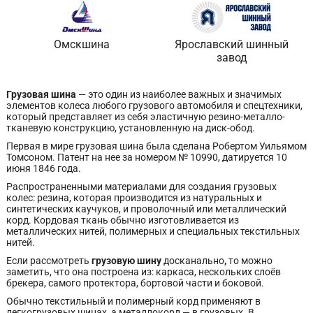
Омскшина
Ярославский шинный
завод
Грузовая шина
— это один из наиболее важных и значимых
элементов колеса любого грузового автомобиля и спецтехники,
который представляет из себя эластичную резино-металло-
тканевую конструкцию, установленную на диск-обод.
Первая в мире грузовая шина была сделана Робертом Уильямом
Томсоном. Патент на нее за номером № 10990, датируется 10
июня 1846 года.
Распространенными материалами для создания грузовых
колес: резина, которая производится из натуральных и
синтетических каучуков, и проволочный или металлический
корд. Кордовая ткань обычно изготовливается из
металлических нитей, полимерных и специальных текстильных
нитей.
Если рассмотреть
грузовую шину
досканально
,
то можно
заметить, что она построена из: каркаса, нескольких слоёв
брекера, самого протектора, бортовой части и боковой.
Обычно текстильный и полимерный корд применяют в
легкогрузовых шинах, а металлокорд — в грузовых. В