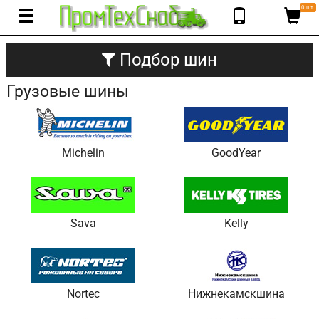
0 шт.
Подбор шин
Грузовые шины
Michelin
GoodYear
Sava
Kelly
Nortec
Нижнекамскшина