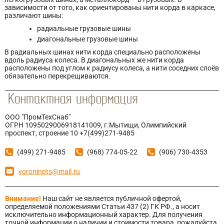
зависимости от того, как ориентированы нити корда в каркасе,
различают шины:
радиальные грузовые шины
диагональные грузовые шины
В радиальных шинах нити корда специально расположены
вдоль радиуса колеса. В диагональных же нити корда
расположены под углом к радиусу колеса, а нити соседних слоёв
обязательно перекрещиваются.
ООО "ПромТехСнаб"
ОГРН 1095029006918141009, г.Мытищи, Олимпийский
проспект, строение 10 +7(499)271-9485
(499) 271-9485
(968) 774-05-22
(906) 730-4353
voroninpts@mail.ru
Внимание!
Наш сайт не является публичной офертой,
определяемой положениями Статьи 437 (2) ГК РФ., а носит
исключительно информационный характер. Для получения
точной информации о наличии и стоимости товара, пожалуйста,