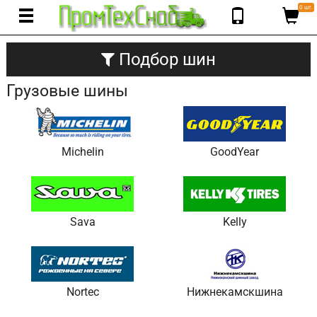
0 шт.
Подбор шин
Грузовые шины
Michelin
GoodYear
Sava
Kelly
Nortec
Нижнекамскшина