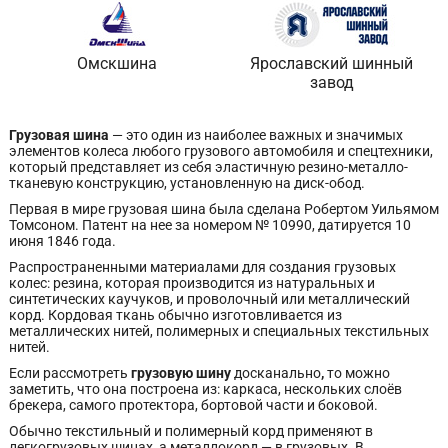
Омскшина
Ярославский шинный
завод
Грузовая шина
— это один из наиболее важных и значимых
элементов колеса любого грузового автомобиля и спецтехники,
который представляет из себя эластичную резино-металло-
тканевую конструкцию, установленную на диск-обод.
Первая в мире грузовая шина была сделана Робертом Уильямом
Томсоном. Патент на нее за номером № 10990, датируется 10
июня 1846 года.
Распространенными материалами для создания грузовых
колес: резина, которая производится из натуральных и
синтетических каучуков, и проволочный или металлический
корд. Кордовая ткань обычно изготовливается из
металлических нитей, полимерных и специальных текстильных
нитей.
Если рассмотреть
грузовую шину
досканально
,
то можно
заметить, что она построена из: каркаса, нескольких слоёв
брекера, самого протектора, бортовой части и боковой.
Обычно текстильный и полимерный корд применяют в
легкогрузовых шинах, а металлокорд — в грузовых. В