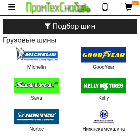
0 шт.
Подбор шин
Грузовые шины
Michelin
GoodYear
Sava
Kelly
Nortec
Нижнекамскшина