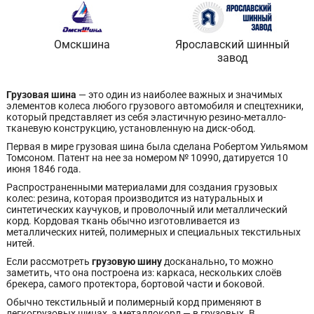
Омскшина
Ярославский шинный
завод
Грузовая шина
— это один из наиболее важных и значимых
элементов колеса любого грузового автомобиля и спецтехники,
который представляет из себя эластичную резино-металло-
тканевую конструкцию, установленную на диск-обод.
Первая в мире грузовая шина была сделана Робертом Уильямом
Томсоном. Патент на нее за номером № 10990, датируется 10
июня 1846 года.
Распространенными материалами для создания грузовых
колес: резина, которая производится из натуральных и
синтетических каучуков, и проволочный или металлический
корд. Кордовая ткань обычно изготовливается из
металлических нитей, полимерных и специальных текстильных
нитей.
Если рассмотреть
грузовую шину
досканально
,
то можно
заметить, что она построена из: каркаса, нескольких слоёв
брекера, самого протектора, бортовой части и боковой.
Обычно текстильный и полимерный корд применяют в
легкогрузовых шинах, а металлокорд — в грузовых. В