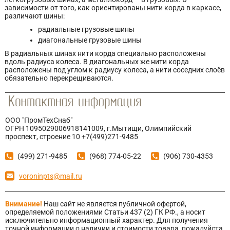
зависимости от того, как ориентированы нити корда в каркасе,
различают шины:
радиальные грузовые шины
диагональные грузовые шины
В радиальных шинах нити корда специально расположены
вдоль радиуса колеса. В диагональных же нити корда
расположены под углом к радиусу колеса, а нити соседних слоёв
обязательно перекрещиваются.
ООО "ПромТехСнаб"
ОГРН 1095029006918141009, г.Мытищи, Олимпийский
проспект, строение 10 +7(499)271-9485
(499) 271-9485
(968) 774-05-22
(906) 730-4353
voroninpts@mail.ru
Внимание!
Наш сайт не является публичной офертой,
определяемой положениями Статьи 437 (2) ГК РФ., а носит
исключительно информационный характер. Для получения
точной информации о наличии и стоимости товара, пожалуйста,