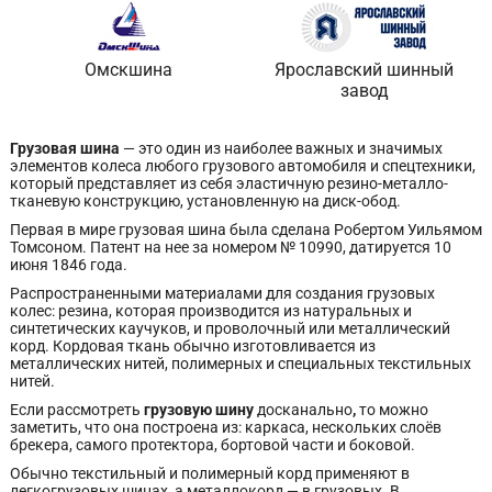
Омскшина
Ярославский шинный
завод
Грузовая шина
— это один из наиболее важных и значимых
элементов колеса любого грузового автомобиля и спецтехники,
который представляет из себя эластичную резино-металло-
тканевую конструкцию, установленную на диск-обод.
Первая в мире грузовая шина была сделана Робертом Уильямом
Томсоном. Патент на нее за номером № 10990, датируется 10
июня 1846 года.
Распространенными материалами для создания грузовых
колес: резина, которая производится из натуральных и
синтетических каучуков, и проволочный или металлический
корд. Кордовая ткань обычно изготовливается из
металлических нитей, полимерных и специальных текстильных
нитей.
Если рассмотреть
грузовую шину
досканально
,
то можно
заметить, что она построена из: каркаса, нескольких слоёв
брекера, самого протектора, бортовой части и боковой.
Обычно текстильный и полимерный корд применяют в
легкогрузовых шинах, а металлокорд — в грузовых. В