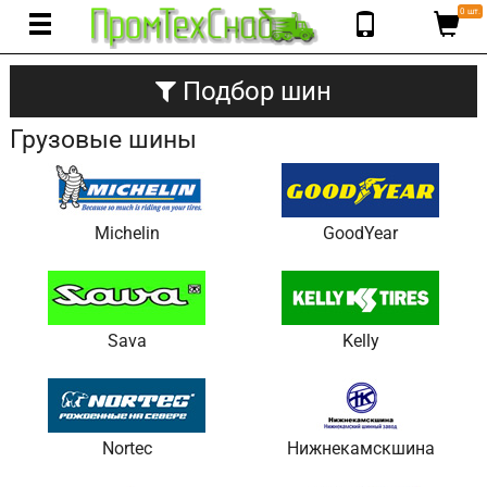
0 шт.
Подбор шин
Грузовые шины
Michelin
GoodYear
Sava
Kelly
Nortec
Нижнекамскшина