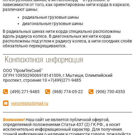
зависимости от того, как ориентированы нити корда в каркасе,
различают шины:
радиальные грузовые шины
диагональные грузовые шины
В радиальных шинах нити корда специально расположены
вдоль радиуса колеса. В диагональных же нити корда
расположены под углом к радиусу колеса, а нити соседних слоёв
обязательно перекрещиваются.
ООО "ПромТехСнаб"
ОГРН 1095029006918141009, г.Мытищи, Олимпийский
проспект, строение 10 +7(499)271-9485
(499) 271-9485
(968) 774-05-22
(906) 730-4353
voroninpts@mail.ru
Внимание!
Наш сайт не является публичной офертой,
определяемой положениями Статьи 437 (2) ГК РФ., а носит
исключительно информационный характер. Для получения
точной информации о наличии и стоимости товара, пожалуйста,