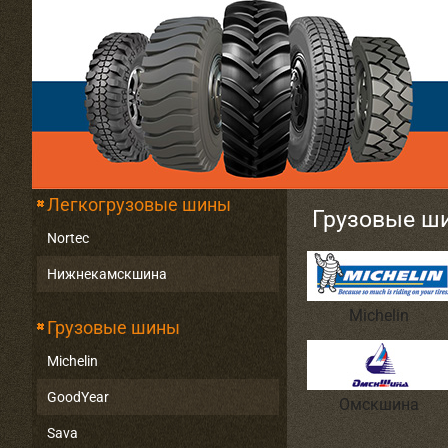
Легкогрузовые шины
Грузовые ш
Nortec
Нижнекамскшина
Michelin
Грузовые шины
Michelin
GoodYear
Омскшина
Sava