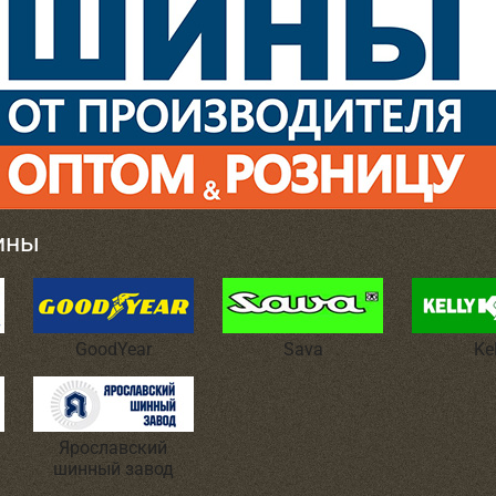
ины
GoodYear
Sava
Ke
Ярославский
шинный завод