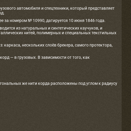
рузового автомобиля и спецтехники, который представляет
од.
е за номером № 10990, датируется 10 июня 1846 года.
одится из натуральных и синтетических каучуков, и
таллических нитей, полимерных и специальных текстильных
з: каркаса, нескольких слоёв брекера, самого протектора,
рд — в грузовых. В зависимости от того, как
агональных же нити корда расположены под углом к радиусу