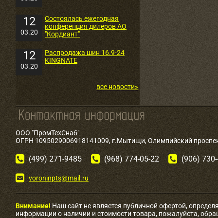
12
Состоялась ежегодная
конференция дилеров АО
03.20
"Кордиант"
12
Распродажа шин 16.9-24
KINGNATE
03.20
все новости»
ООО "ПромТехСнаб"
ОГРН 1095029006918141009, г.Мытищи, Олимпийский проспект
(499) 271-9485
(968) 774-05-22
(906) 730
voroninpts@mail.ru
Внимание!
Наш сайт не является публичной офертой, определ
информации о наличии и стоимости товара, пожалуйста, обр