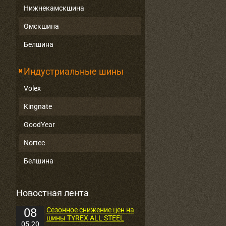
Нижнекамскшина
Омскшина
Белшина
Индустриальные шины
Volex
Kingnate
GoodYear
Nortec
Белшина
Новостная лента
08
Сезонное снижение цен на
шины TYREX ALL STEEL
05.20