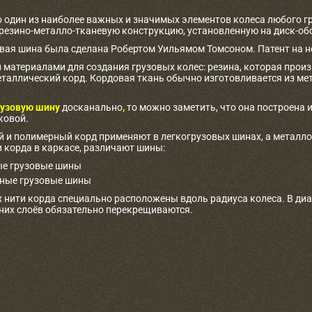
о один из наиболее важных и значимых элементов колеса любого г
 резино-металло-тканевую конструкцию, установленную на диск-об
овая шина была сделана Робертом Уильямом Томсоном. Патент на не
материалами для создания грузовых колес: резина, которая произв
таллический корд. Кордовая ткань обычно изготовливается из ме
узовую шину
досканально
,
то можно заметить, что она построена и
ковой.
 и полимерный корд применяют в легкогрузовых шинах, а металлоко
 корда в каркасе, различают шины:
е грузовые шины
ные грузовые шины
 нити корда специально расположены вдоль радиуса колеса. В ди
дних слоёв обязательно перекрещиваются.