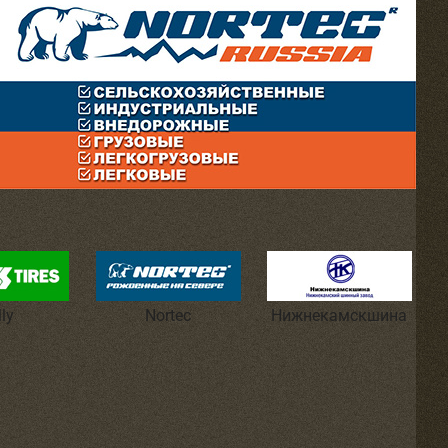
lly
Nortec
Нижнекамскшина