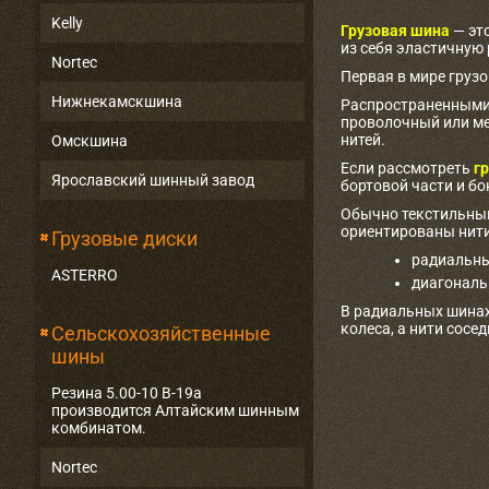
Kelly
Грузовая шина
— эт
из себя эластичную
Nortec
Первая в мире груз
Нижнекамскшина
Распространенными 
проволочный или ме
нитей.
Омскшина
Если рассмотреть
гр
Ярославский шинный завод
бортовой части и бо
Обычно текстильный
ориентированы нити
Грузовые диски
радиальны
ASTERRO
диагональ
В радиальных шинах
колеса, а нити сосе
Сельскохозяйственные
шины
Резина 5.00-10 В-19а
производится Алтайским шинным
комбинатом.
Nortec