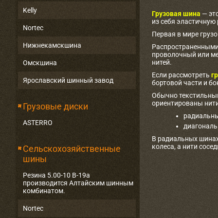
Kelly
Грузовая шина
— эт
из себя эластичную
Nortec
Первая в мире груз
Нижнекамскшина
Распространенными 
проволочный или ме
нитей.
Омскшина
Если рассмотреть
гр
Ярославский шинный завод
бортовой части и бо
Обычно текстильный
ориентированы нити
Грузовые диски
радиальны
ASTERRO
диагональ
В радиальных шинах
колеса, а нити сосе
Сельскохозяйственные
шины
Резина 5.00-10 В-19а
производится Алтайским шинным
комбинатом.
Nortec