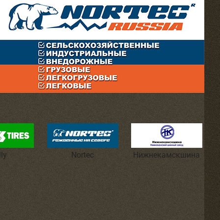
lly
Nortec
Нижнекамскшина