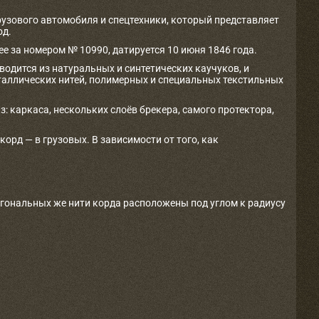
рузового автомобиля и спецтехники, который представляет
од.
е за номером № 10990, датируется 10 июня 1846 года.
одится из натуральных и синтетических каучуков, и
таллических нитей, полимерных и специальных текстильных
з: каркаса, нескольких слоёв брекера, самого протектора,
рд — в грузовых. В зависимости от того, как
агональных же нити корда расположены под углом к радиусу