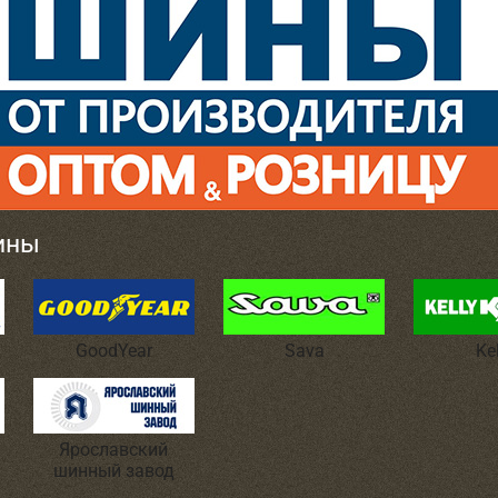
ины
GoodYear
Sava
Ke
Ярославский
шинный завод