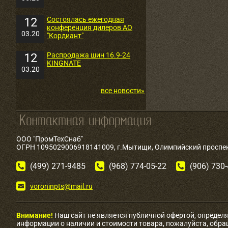
12
Состоялась ежегодная
конференция дилеров АО
03.20
"Кордиант"
12
Распродажа шин 16.9-24
KINGNATE
03.20
все новости»
ООО "ПромТехСнаб"
ОГРН 1095029006918141009, г.Мытищи, Олимпийский проспект
(499) 271-9485
(968) 774-05-22
(906) 730
voroninpts@mail.ru
Внимание!
Наш сайт не является публичной офертой, определ
информации о наличии и стоимости товара, пожалуйста, обр