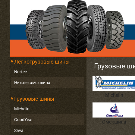
Легкогрузовые шины
Грузовые ш
Nortec
Нижнекамскшина
Michelin
Грузовые шины
Michelin
GoodYear
Омскшина
Sava