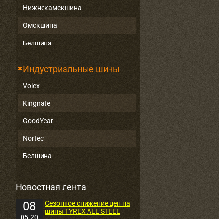
Нижнекамскшина
Омскшина
Белшина
Индустриальные шины
Volex
Kingnate
GoodYear
Nortec
Белшина
Новостная лента
08
Сезонное снижение цен на
шины TYREX ALL STEEL
05.20