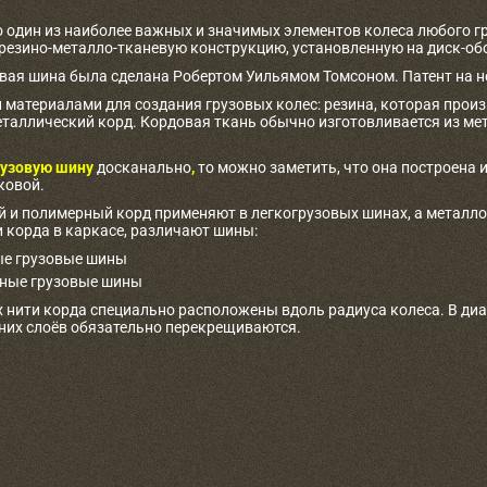
о один из наиболее важных и значимых элементов колеса любого г
 резино-металло-тканевую конструкцию, установленную на диск-об
овая шина была сделана Робертом Уильямом Томсоном. Патент на не
материалами для создания грузовых колес: резина, которая произв
таллический корд. Кордовая ткань обычно изготовливается из ме
узовую шину
досканально
,
то можно заметить, что она построена и
ковой.
 и полимерный корд применяют в легкогрузовых шинах, а металлоко
 корда в каркасе, различают шины:
е грузовые шины
ные грузовые шины
 нити корда специально расположены вдоль радиуса колеса. В ди
дних слоёв обязательно перекрещиваются.