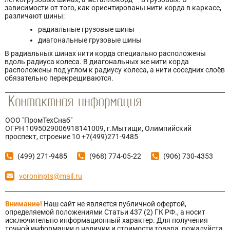
зависимости от того, как ориентированы нити корда в каркасе,
различают шины:
радиальные грузовые шины
диагональные грузовые шины
В радиальных шинах нити корда специально расположены
вдоль радиуса колеса. В диагональных же нити корда
расположены под углом к радиусу колеса, а нити соседних слоёв
обязательно перекрещиваются.
ООО "ПромТехСнаб"
ОГРН 1095029006918141009, г.Мытищи, Олимпийский
проспект, строение 10 +7(499)271-9485
(499) 271-9485
(968) 774-05-22
(906) 730-4353
voroninpts@mail.ru
Внимание!
Наш сайт не является публичной офертой,
определяемой положениями Статьи 437 (2) ГК РФ., а носит
исключительно информационный характер. Для получения
точной информации о наличии и стоимости товара, пожалуйста,