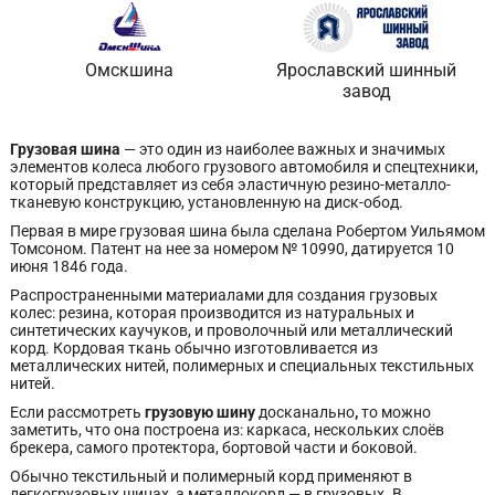
Омскшина
Ярославский шинный
завод
Грузовая шина
— это один из наиболее важных и значимых
элементов колеса любого грузового автомобиля и спецтехники,
который представляет из себя эластичную резино-металло-
тканевую конструкцию, установленную на диск-обод.
Первая в мире грузовая шина была сделана Робертом Уильямом
Томсоном. Патент на нее за номером № 10990, датируется 10
июня 1846 года.
Распространенными материалами для создания грузовых
колес: резина, которая производится из натуральных и
синтетических каучуков, и проволочный или металлический
корд. Кордовая ткань обычно изготовливается из
металлических нитей, полимерных и специальных текстильных
нитей.
Если рассмотреть
грузовую шину
досканально
,
то можно
заметить, что она построена из: каркаса, нескольких слоёв
брекера, самого протектора, бортовой части и боковой.
Обычно текстильный и полимерный корд применяют в
легкогрузовых шинах, а металлокорд — в грузовых. В