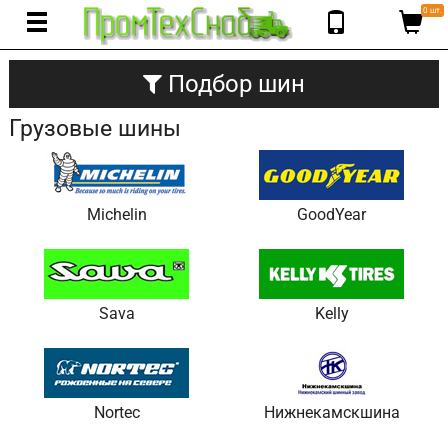
0 шт.
Подбор шин
Грузовые шины
Michelin
GoodYear
Sava
Kelly
Nortec
Нижнекамскшина