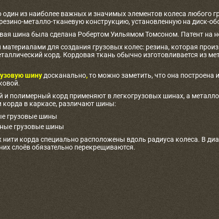
о один из наиболее важных и значимых элементов колеса любого г
 резино-металло-тканевую конструкцию, установленную на диск-об
овая шина была сделана Робертом Уильямом Томсоном. Патент на не
материалами для создания грузовых колес: резина, которая произв
таллический корд. Кордовая ткань обычно изготовливается из ме
узовую шину
досканально
,
то можно заметить, что она построена и
ковой.
 и полимерный корд применяют в легкогрузовых шинах, а металлоко
 корда в каркасе, различают шины:
е грузовые шины
ные грузовые шины
 нити корда специально расположены вдоль радиуса колеса. В ди
дних слоёв обязательно перекрещиваются.