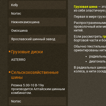
Kelly
Грузовая шина
— эт
из себя эластичную
Nortec
Первая в мире груз
Нижнекамскшина
Распространенными 
проволочный или ме
нитей.
Омскшина
Если рассмотреть
гр
Ярославский шинный завод
бортовой части и бо
Обычно текстильный
ориентированы нити
Грузовые диски
радиальны
ASTERRO
диагональ
В радиальных шинах
колеса, а нити сосе
Сельскохозяйственные
шины
Резина 5.00-10 В-19а
производится Алтайским шинным
комбинатом.
Nortec