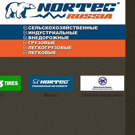
lly
Nortec
Нижнекамскшина