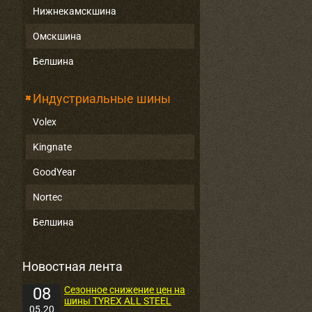
Нижнекамскшина
Омскшина
Белшина
Индустриальные шины
Volex
Kingnate
GoodYear
Nortec
Белшина
Новостная лента
08
Сезонное снижение цен на
шины TYREX ALL STEEL
05.20