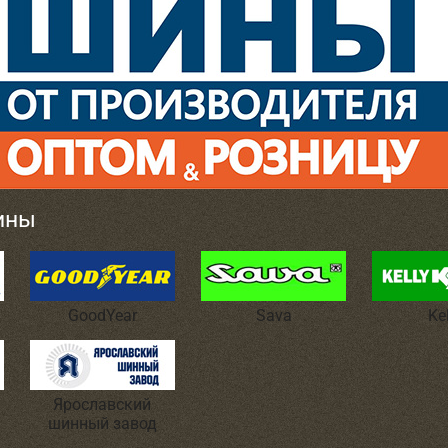
ины
GoodYear
Sava
Ke
Ярославский
шинный завод