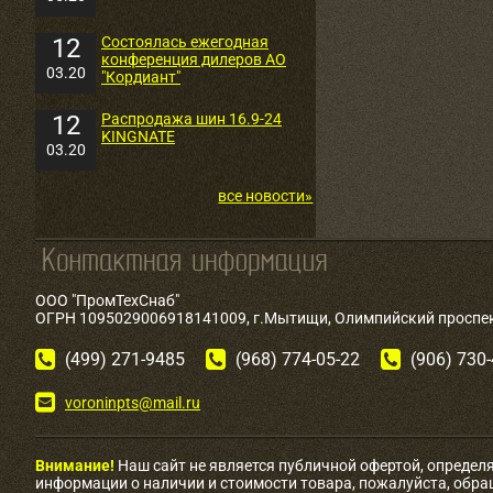
12
Состоялась ежегодная
конференция дилеров АО
03.20
"Кордиант"
12
Распродажа шин 16.9-24
KINGNATE
03.20
все новости»
ООО "ПромТехСнаб"
ОГРН 1095029006918141009, г.Мытищи, Олимпийский проспект
(499) 271-9485
(968) 774-05-22
(906) 730
voroninpts@mail.ru
Внимание!
Наш сайт не является публичной офертой, определ
информации о наличии и стоимости товара, пожалуйста, обр