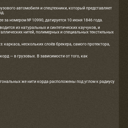
рузового автомобиля и спецтехники, который представляет
од.
е за номером № 10990, датируется 10 июня 1846 года.
одится из натуральных и синтетических каучуков, и
таллических нитей, полимерных и специальных текстильных
з: каркаса, нескольких слоёв брекера, самого протектора,
рд — в грузовых. В зависимости от того, как
агональных же нити корда расположены под углом к радиусу