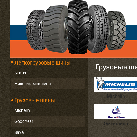
Легкогрузовые шины
Грузовые ш
Nortec
Нижнекамскшина
Michelin
Грузовые шины
Michelin
GoodYear
Омскшина
Sava