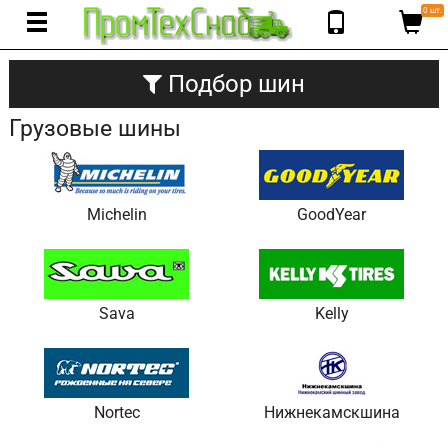
0 шт.
Подбор шин
Грузовые шины
Michelin
GoodYear
Sava
Kelly
Nortec
Нижнекамскшина