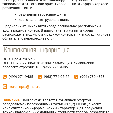
зависимости от того, как ориентированы нити корда в каркасе,
различают шины:
радиальные грузовые шины
диагональные грузовые шины
В радиальных шинах нити корда специально расположены
вдоль радиуса колеса. В диагональных же нити корда
расположены под углом к радиусу колеса, а нити соседних слоёв
обязательно перекрещиваются.
ООО "ПромТехСнаб"
ОГРН 1095029006918141009, г.Мытищи, Олимпийский
проспект, строение 10 +7(499)271-9485
(499) 271-9485
(968) 774-05-22
(906) 730-4353
voroninpts@mail.ru
Внимание!
Наш сайт не является публичной офертой,
определяемой положениями Статьи 437 (2) ГК РФ., а носит
исключительно информационный характер. Для получения
точной информации о наличии и стоимости товара, пожалуйста,