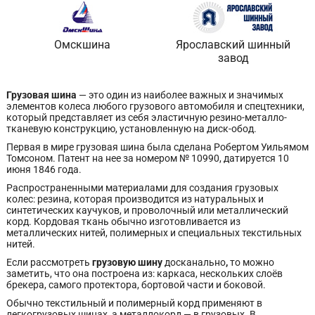
Омскшина
Ярославский шинный
завод
Грузовая шина
— это один из наиболее важных и значимых
элементов колеса любого грузового автомобиля и спецтехники,
который представляет из себя эластичную резино-металло-
тканевую конструкцию, установленную на диск-обод.
Первая в мире грузовая шина была сделана Робертом Уильямом
Томсоном. Патент на нее за номером № 10990, датируется 10
июня 1846 года.
Распространенными материалами для создания грузовых
колес: резина, которая производится из натуральных и
синтетических каучуков, и проволочный или металлический
корд. Кордовая ткань обычно изготовливается из
металлических нитей, полимерных и специальных текстильных
нитей.
Если рассмотреть
грузовую шину
досканально
,
то можно
заметить, что она построена из: каркаса, нескольких слоёв
брекера, самого протектора, бортовой части и боковой.
Обычно текстильный и полимерный корд применяют в
легкогрузовых шинах, а металлокорд — в грузовых. В