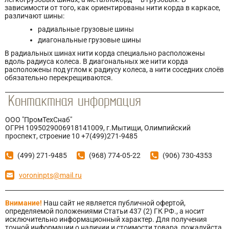
зависимости от того, как ориентированы нити корда в каркасе,
различают шины:
радиальные грузовые шины
диагональные грузовые шины
В радиальных шинах нити корда специально расположены
вдоль радиуса колеса. В диагональных же нити корда
расположены под углом к радиусу колеса, а нити соседних слоёв
обязательно перекрещиваются.
ООО "ПромТехСнаб"
ОГРН 1095029006918141009, г.Мытищи, Олимпийский
проспект, строение 10 +7(499)271-9485
(499) 271-9485
(968) 774-05-22
(906) 730-4353
voroninpts@mail.ru
Внимание!
Наш сайт не является публичной офертой,
определяемой положениями Статьи 437 (2) ГК РФ., а носит
исключительно информационный характер. Для получения
точной информации о наличии и стоимости товара, пожалуйста,