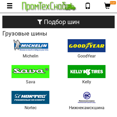
0 шт.
Подбор шин
Грузовые шины
Michelin
GoodYear
Sava
Kelly
Nortec
Нижнекамскшина