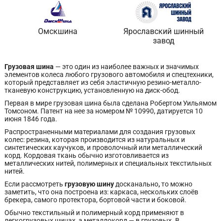
Омскшина
Ярославский шинный
завод
Грузовая шина
— это один из наиболее важных и значимых
элементов колеса любого грузового автомобиля и спецтехники,
который представляет из себя эластичную резино-металло-
тканевую конструкцию, установленную на диск-обод.
Первая в мире грузовая шина была сделана Робертом Уильямом
Томсоном. Патент на нее за номером № 10990, датируется 10
июня 1846 года.
Распространенными материалами для создания грузовых
колес: резина, которая производится из натуральных и
синтетических каучуков, и проволочный или металлический
корд. Кордовая ткань обычно изготовливается из
металлических нитей, полимерных и специальных текстильных
нитей.
Если рассмотреть
грузовую шину
досканально
,
то можно
заметить, что она построена из: каркаса, нескольких слоёв
брекера, самого протектора, бортовой части и боковой.
Обычно текстильный и полимерный корд применяют в
легкогрузовых шинах, а металлокорд — в грузовых. В