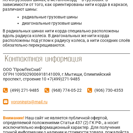
зависимости от того, как ориентированы нити корда в каркасе,
различают шины:
радиальные грузовые шины
диагональные грузовые шины
В радиальных шинах нити корда специально расположены
вдоль радиуса колеса. В диагональных же нити корда
расположены под углом к радиусу колеса, а нити соседних слоёв
обязательно перекрещиваются.
ООО "ПромТехСнаб"
ОГРН 1095029006918141009, г.Мытищи, Олимпийский
проспект, строение 10 +7(499)271-9485
(499) 271-9485
(968) 774-05-22
(906) 730-4353
voroninpts@mail.ru
Внимание!
Наш сайт не является публичной офертой,
определяемой положениями Статьи 437 (2) ГК РФ., а носит
исключительно информационный характер. Для получения
точной информации о наличии и стоимости товара, пожалуйста,