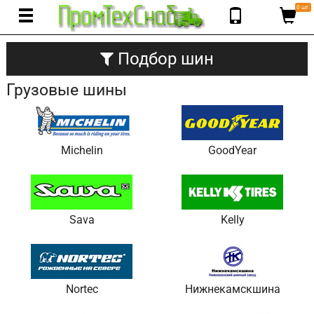
0 шт.
Подбор шин
Грузовые шины
Michelin
GoodYear
Sava
Kelly
Nortec
Нижнекамскшина