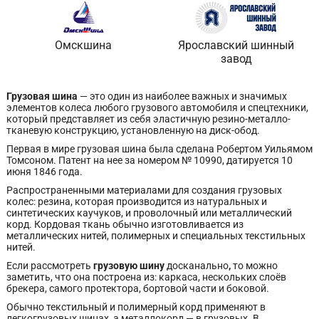
Омскшина
Ярославский шинный
завод
Грузовая шина
— это один из наиболее важных и значимых
элементов колеса любого грузового автомобиля и спецтехники,
который представляет из себя эластичную резино-металло-
тканевую конструкцию, установленную на диск-обод.
Первая в мире грузовая шина была сделана Робертом Уильямом
Томсоном. Патент на нее за номером № 10990, датируется 10
июня 1846 года.
Распространенными материалами для создания грузовых
колес: резина, которая производится из натуральных и
синтетических каучуков, и проволочный или металлический
корд. Кордовая ткань обычно изготовливается из
металлических нитей, полимерных и специальных текстильных
нитей.
Если рассмотреть
грузовую шину
досканально
,
то можно
заметить, что она построена из: каркаса, нескольких слоёв
брекера, самого протектора, бортовой части и боковой.
Обычно текстильный и полимерный корд применяют в
легкогрузовых шинах, а металлокорд — в грузовых. В