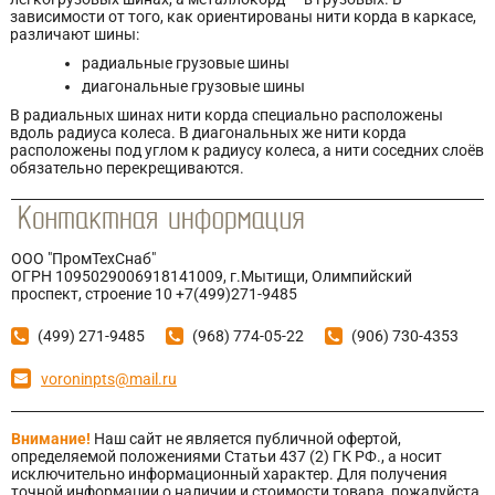
зависимости от того, как ориентированы нити корда в каркасе,
различают шины:
радиальные грузовые шины
диагональные грузовые шины
В радиальных шинах нити корда специально расположены
вдоль радиуса колеса. В диагональных же нити корда
расположены под углом к радиусу колеса, а нити соседних слоёв
обязательно перекрещиваются.
ООО "ПромТехСнаб"
ОГРН 1095029006918141009, г.Мытищи, Олимпийский
проспект, строение 10 +7(499)271-9485
(499) 271-9485
(968) 774-05-22
(906) 730-4353
voroninpts@mail.ru
Внимание!
Наш сайт не является публичной офертой,
определяемой положениями Статьи 437 (2) ГК РФ., а носит
исключительно информационный характер. Для получения
точной информации о наличии и стоимости товара, пожалуйста,