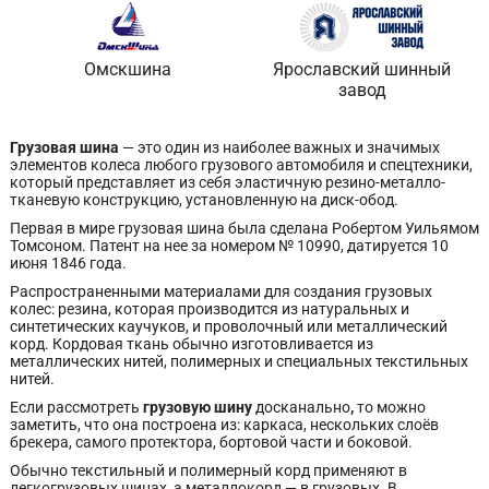
Омскшина
Ярославский шинный
завод
Грузовая шина
— это один из наиболее важных и значимых
элементов колеса любого грузового автомобиля и спецтехники,
который представляет из себя эластичную резино-металло-
тканевую конструкцию, установленную на диск-обод.
Первая в мире грузовая шина была сделана Робертом Уильямом
Томсоном. Патент на нее за номером № 10990, датируется 10
июня 1846 года.
Распространенными материалами для создания грузовых
колес: резина, которая производится из натуральных и
синтетических каучуков, и проволочный или металлический
корд. Кордовая ткань обычно изготовливается из
металлических нитей, полимерных и специальных текстильных
нитей.
Если рассмотреть
грузовую шину
досканально
,
то можно
заметить, что она построена из: каркаса, нескольких слоёв
брекера, самого протектора, бортовой части и боковой.
Обычно текстильный и полимерный корд применяют в
легкогрузовых шинах, а металлокорд — в грузовых. В