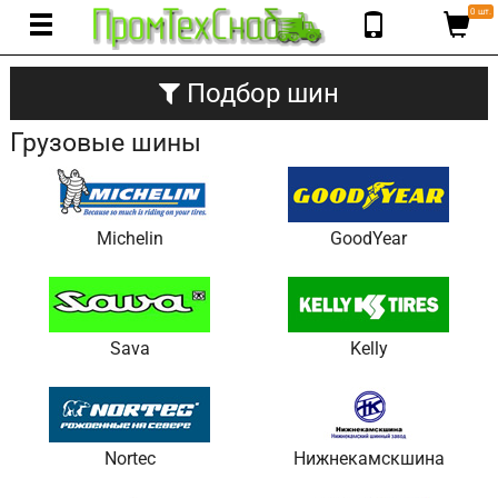
0 шт.
Подбор шин
Грузовые шины
Michelin
GoodYear
Sava
Kelly
Nortec
Нижнекамскшина