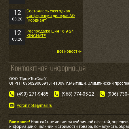
12
Состоялась ежегодная
конференция дилеров АО
03.20
"Кордиант"
12
Распродажа шин 16.9-24
KINGNATE
03.20
все новости»
ООО "ПромТехСнаб"
ОГРН 1095029006918141009, г.Мытищи, Олимпийский проспект
(499) 271-9485
(968) 774-05-22
(906) 730
voroninpts@mail.ru
Внимание!
Наш сайт не является публичной офертой, определ
информации о наличии и стоимости товара, пожалуйста, обр