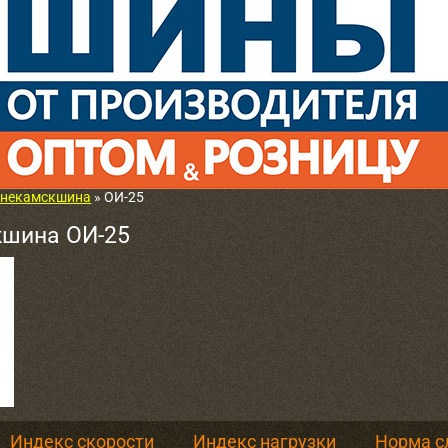
некамскшина
» ОИ-25
шина ОИ-25
Индекс скорости
Индекс нагрузки
Норма с