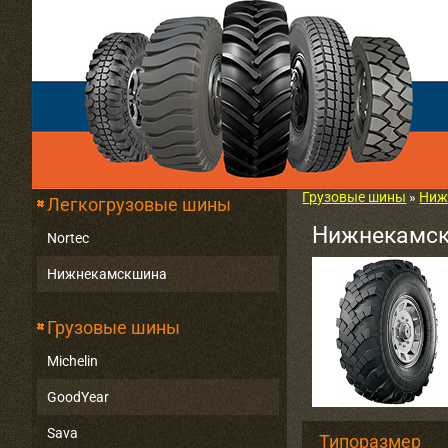
Грузовые шины
»
Ниж
Легкогрузовые шины
Нижнекамск
Nortec
Нижнекамскшина
Грузовые шины
Michelin
GoodYear
Sava
Типоразмер