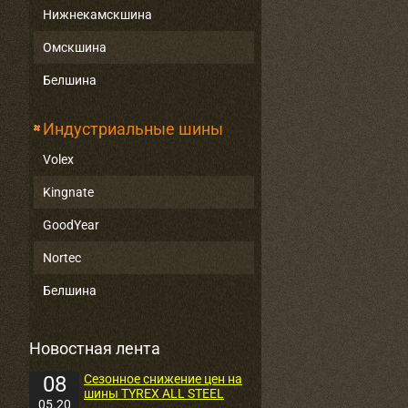
Нижнекамскшина
Омскшина
Белшина
Индустриальные шины
Volex
Kingnate
GoodYear
Nortec
Белшина
Новостная лента
08
Сезонное снижение цен на
шины TYREX ALL STEEL
05.20