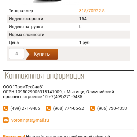
Типоразмер
315/70R22.5
Индекс скорости
154
Индекс нагрузки
L
Норма слойности
Цена
1 руб
Купить
ООО "ПромТехСнаб"
ОГРН 1095029006918141009, г.Мытищи, Олимпийский
проспект, строение 10 +7(499)271-9485
(499) 271-9485
(968) 774-05-22
(906) 730-4353
voroninpts@mail.ru
Внимание!
Наш сайт не является публичной офертой,