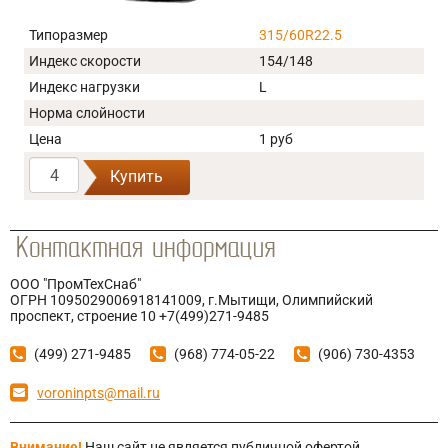
Типоразмер
315/60R22.5
Индекс скорости
154/148
Индекс нагрузки
L
Норма слойности
Цена
1 руб
Купить
ООО "ПромТехСнаб"
ОГРН 1095029006918141009, г.Мытищи, Олимпийский
проспект, строение 10 +7(499)271-9485
(499) 271-9485
(968) 774-05-22
(906) 730-4353
voroninpts@mail.ru
Внимание!
Наш сайт не является публичной офертой,