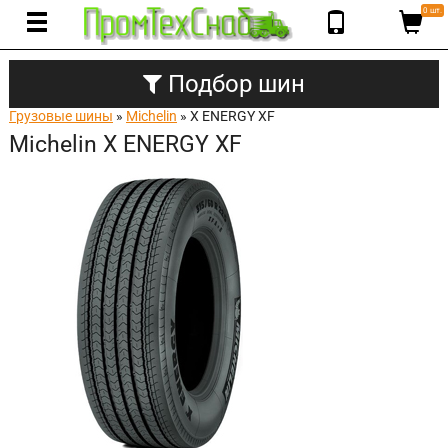
0 шт.
Подбор шин
Грузовые шины
»
Michelin
» X ENERGY XF
Michelin X ENERGY XF