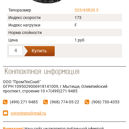
Типоразмер
525/65R20.5
Индекс скорости
173
Индекс нагрузки
F
Норма слойности
Цена
1 руб
Купить
ООО "ПромТехСнаб"
ОГРН 1095029006918141009, г.Мытищи, Олимпийский
проспект, строение 10 +7(499)271-9485
(499) 271-9485
(968) 774-05-22
(906) 730-4353
voroninpts@mail.ru
Внимание!
Наш сайт не является публичной офертой,