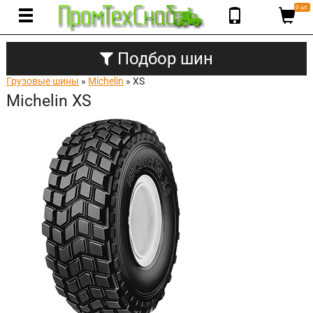
0 шт.
Подбор шин
Грузовые шины
»
Michelin
» XS
Michelin XS