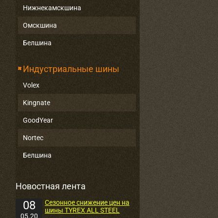
Нижнекамскшина
Омскшина
Белшина
Индустриальные шины
Volex
Kingnate
GoodYear
Nortec
Белшина
Новостная лента
08
Сезонное снижение цен на
шины TYREX ALL STEEL
05.20