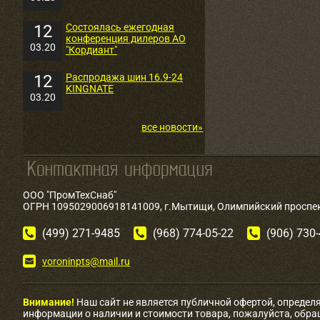
12
Состоялась ежегодная
конференция дилеров АО
03.20
"Кордиант"
12
Распродажа шин 16.9-24
KINGNATE
03.20
все новости»
ООО "ПромТехСнаб"
ОГРН 1095029006918141009, г.Мытищи, Олимпийский проспект
(499) 271-9485
(968) 774-05-22
(906) 730
voroninpts@mail.ru
Внимание!
Наш сайт не является публичной офертой, определ
информации о наличии и стоимости товара, пожалуйста, обр