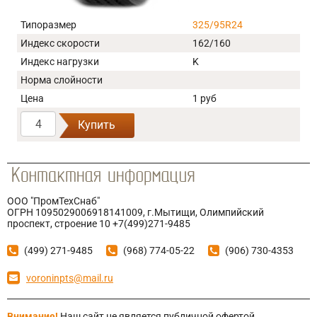
Типоразмер
325/95R24
Индекс скорости
162/160
Индекс нагрузки
K
Норма слойности
Цена
1 руб
Купить
ООО "ПромТехСнаб"
ОГРН 1095029006918141009, г.Мытищи, Олимпийский
проспект, строение 10 +7(499)271-9485
(499) 271-9485
(968) 774-05-22
(906) 730-4353
voroninpts@mail.ru
Внимание!
Наш сайт не является публичной офертой,