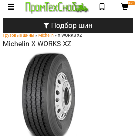
0 шт.
Подбор шин
Грузовые шины
»
Michelin
» X WORKS XZ
Michelin X WORKS XZ