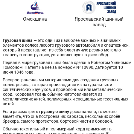
Омскшина
Ярославский шинный
завод
Грузовая шина
— это один из наиболее важных и значимых
элементов колеса любого грузового автомобиля и спецтехники,
который представляет из себя эластичную резино-металло-
тканевую конструкцию, установленную на диск-обод.
Первая в мире грузовая шина была сделана Робертом Уильямом
Томсоном. Патент на нее за номером № 10990, датируется 10
июня 1846 года.
Распространенными материалами для создания грузовых
колес: резина, которая производится из натуральных и
синтетических каучуков, и проволочный или металлический
корд. Кордовая ткань обычно изготовливается из
металлических нитей, полимерных и специальных текстильных
нитей.
Если рассмотреть
грузовую шину
досканально
,
то можно
заметить, что она построена из: каркаса, нескольких слоёв
брекера, самого протектора, бортовой части и боковой.
Обычно текстильный и полимерный корд применяют в
легкогрузовых шинах, а металлокорд — в грузовых. В