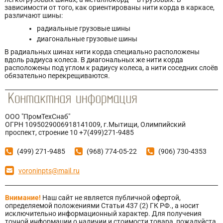
зависимости от того, как ориентированы нити корда в каркасе,
различают шины:
радиальные грузовые шины
диагональные грузовые шины
В радиальных шинах нити корда специально расположены
вдоль радиуса колеса. В диагональных же нити корда
расположены под углом к радиусу колеса, а нити соседних слоёв
обязательно перекрещиваются.
ООО "ПромТехСнаб"
ОГРН 1095029006918141009, г.Мытищи, Олимпийский
проспект, строение 10 +7(499)271-9485
(499) 271-9485
(968) 774-05-22
(906) 730-4353
voroninpts@mail.ru
Внимание!
Наш сайт не является публичной офертой,
определяемой положениями Статьи 437 (2) ГК РФ., а носит
исключительно информационный характер. Для получения
точной информации о наличии и стоимости товара, пожалуйста,