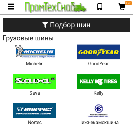
0 шт.
Подбор шин
Грузовые шины
Michelin
GoodYear
Sava
Kelly
Nortec
Нижнекамскшина