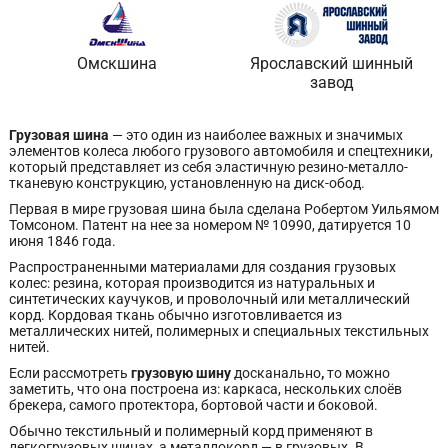
Омскшина
Ярославский шинный
завод
Грузовая шина
— это один из наиболее важных и значимых
элементов колеса любого грузового автомобиля и спецтехники,
который представляет из себя эластичную резино-металло-
тканевую конструкцию, установленную на диск-обод.
Первая в мире грузовая шина была сделана Робертом Уильямом
Томсоном. Патент на нее за номером № 10990, датируется 10
июня 1846 года.
Распространенными материалами для создания грузовых
колес: резина, которая производится из натуральных и
синтетических каучуков, и проволочный или металлический
корд. Кордовая ткань обычно изготовливается из
металлических нитей, полимерных и специальных текстильных
нитей.
Если рассмотреть
грузовую шину
досканально
,
то можно
заметить, что она построена из: каркаса, нескольких слоёв
брекера, самого протектора, бортовой части и боковой.
Обычно текстильный и полимерный корд применяют в
легкогрузовых шинах, а металлокорд — в грузовых. В