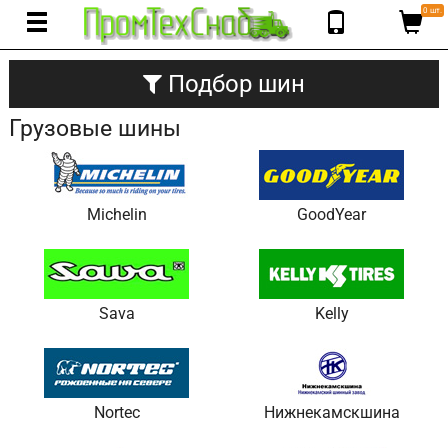
0 шт.
Подбор шин
Грузовые шины
Michelin
GoodYear
Sava
Kelly
Nortec
Нижнекамскшина