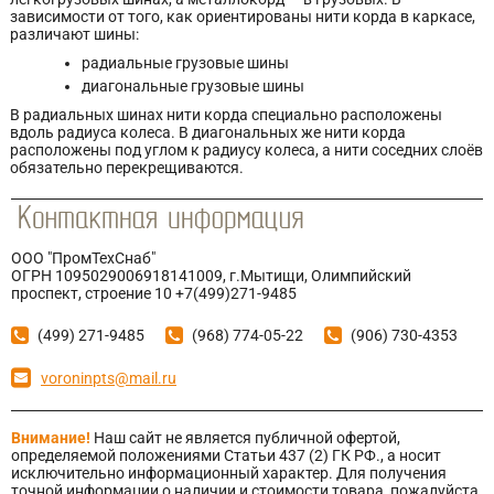
зависимости от того, как ориентированы нити корда в каркасе,
различают шины:
радиальные грузовые шины
диагональные грузовые шины
В радиальных шинах нити корда специально расположены
вдоль радиуса колеса. В диагональных же нити корда
расположены под углом к радиусу колеса, а нити соседних слоёв
обязательно перекрещиваются.
ООО "ПромТехСнаб"
ОГРН 1095029006918141009, г.Мытищи, Олимпийский
проспект, строение 10 +7(499)271-9485
(499) 271-9485
(968) 774-05-22
(906) 730-4353
voroninpts@mail.ru
Внимание!
Наш сайт не является публичной офертой,
определяемой положениями Статьи 437 (2) ГК РФ., а носит
исключительно информационный характер. Для получения
точной информации о наличии и стоимости товара, пожалуйста,